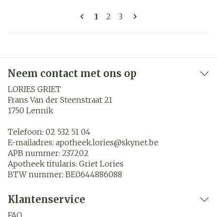
Pagina's
U lees momenteel pagina
Pagina
Pagina
1
2
3
Neem contact met ons op
LORIES GRIET
Frans Van der Steenstraat 21
1750
Lennik
Telefoon:
02 532 51 04
E-mailadres:
apotheek.lories@
skynet.be
APB nummer:
237202
Apotheek titularis:
Griet Lories
BTW nummer:
BE0644886088
Klantenservice
FAQ