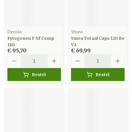
Decola
Ymea
Fytogenon F Nf Comp
Ymea Totaal Caps 120 Be
180
V2
€ 95,70
€ 69,99
Aantal
Aantal
Bestel
Bestel