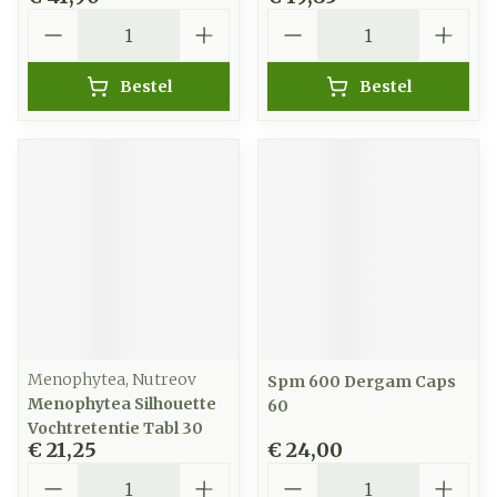
Aantal
Aantal
Bestel
Bestel
Menophytea, Nutreov
Spm 600 Dergam Caps
Menophytea Silhouette
60
Vochtretentie Tabl 30
€ 21,25
€ 24,00
Aantal
Aantal