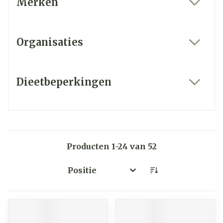
Merken
filter
Organisaties
filter
Dieetbeperkingen
filter
Producten
1
-
24
van
52
Sorteer op: