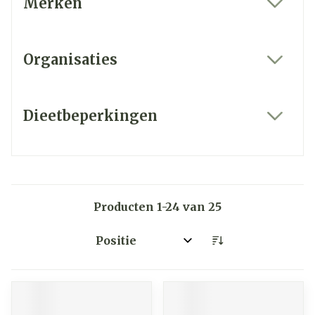
Merken
filter
Organisaties
filter
Dieetbeperkingen
filter
Producten
1
-
24
van
25
Sorteer op: