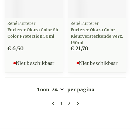
René Furterer
René Furterer
Furterer Okara Color Sh
Furterer Okara Color
Color Protection 50ml
Kleurversterkende Verz.
150ml
€ 6,50
€ 21,70
Niet beschikbaar
Niet beschikbaar
Toon
per pagina
Pagina's
U lees momenteel pagina
Pagina
1
2