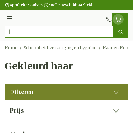
Ga naar de inhoud
Apothekersadvies
Snelle beschikbaarheid
Menu
Zoek
Product, merk, categorie...
Home
/
Schoonheid, verzorging en hygiëne
/
Haar en Hoofd
Gekleurd haar
Filteren
Doorgaan naar productlijst
Prijs
filter