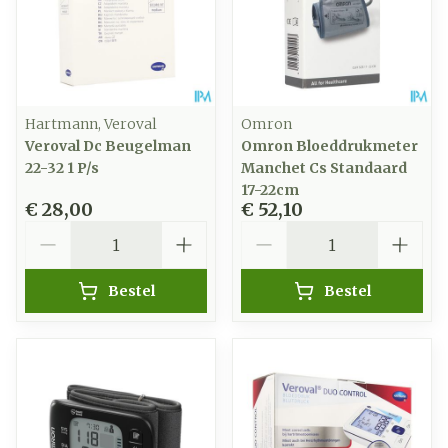
Hartmann, Veroval
Omron
Veroval Dc Beugelman
Omron Bloeddrukmeter
22-32 1 P/s
Manchet Cs Standaard
17-22cm
€ 28,00
€ 52,10
Aantal
Aantal
Bestel
Bestel