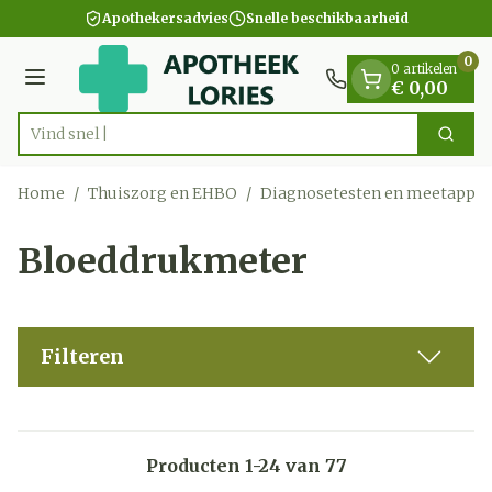
Dia 1 van 1
Ga naar de inhoud
Apothekersadvies
Snelle beschikbaarheid
0
0 artikelen
Menu
€ 0,00
Vind snel wondverz
Zoek
Product, merk, categorie...
Home
/
Thuiszorg en EHBO
/
Diagnosetesten en meetappar
Bloeddrukmeter
Filteren
Producten
1
-
24
van
77