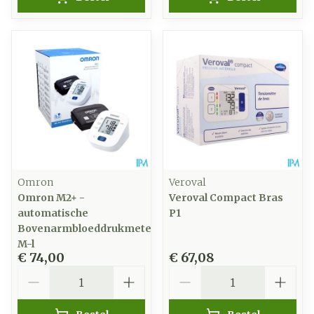
Omron
Veroval
Omron M2+ -
Veroval Compact Bras
automatische
P1
Bovenarmbloeddrukmeter
M-l
€ 74,00
€ 67,08
Aantal
Aantal