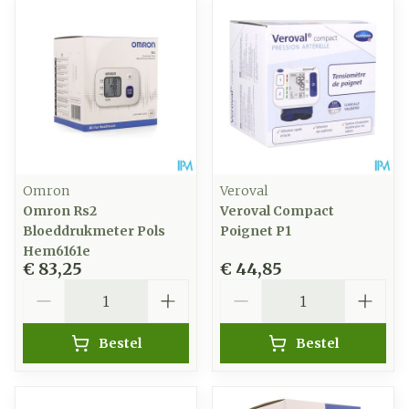
Omron
Veroval
Omron Rs2
Veroval Compact
Bloeddrukmeter Pols
Poignet P1
Hem6161e
€ 83,25
€ 44,85
Aantal
Aantal
Bestel
Bestel