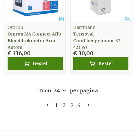
Omron
Hartmann
Omron M4 Connect Afib
Tensoval
Bloeddrukmeter Arm
Comf.beugelmanc 32-
Autom.
421 P/s
€ 136,00
€ 30,00
Bestel
Bestel
Toon
per pagina
Pagina's
U lees momenteel pagina
Pagina
Pagina
Pagina
1
2
3
4