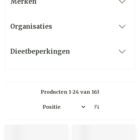
Merken
filter
Organisaties
filter
Dieetbeperkingen
filter
Producten
1
-
24
van
163
Sorteer op: