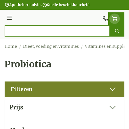
Ga naar de inhoud
Apothekersadvies
Snelle beschikbaarheid
Menu
Zoek
Product, merk, categorie...
Home
/
Dieet, voeding en vitamines
/
Vitamines en supple
Probiotica
Filteren
Doorgaan naar productlijst
Prijs
filter