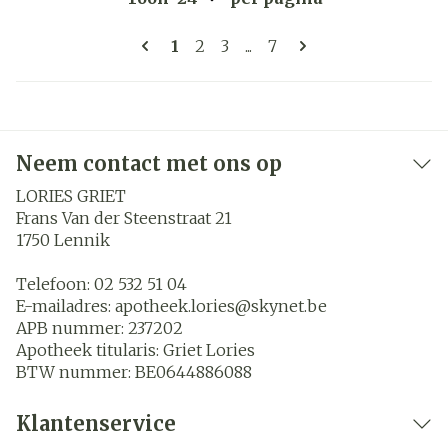
Pagina's
U lees momenteel pagina
Pagina
Pagina
Pagina
1
2
3
...
7
Neem contact met ons op
LORIES GRIET
Frans Van der Steenstraat 21
1750
Lennik
Telefoon:
02 532 51 04
E-mailadres:
apotheek.lories@
skynet.be
APB nummer:
237202
Apotheek titularis:
Griet Lories
BTW nummer:
BE0644886088
Klantenservice