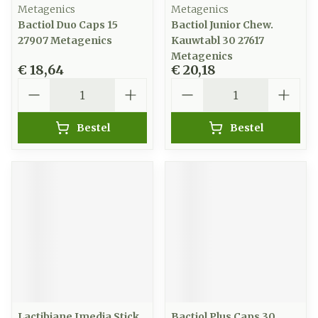
Metagenics
Metagenics
Bactiol Duo Caps 15
Bactiol Junior Chew.
27907 Metagenics
Kauwtabl 30 27617
Metagenics
€ 18,64
€ 20,18
Aantal
Aantal
Bestel
Bestel
Lactibiane Imedia Stick
Bactiol Plus Caps 30