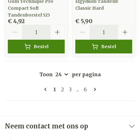
Gum Technique Pro
Elgydium Tandenb
Compact Soft
Classic Hard
Tandenborstel 525
€ 4,92
€ 5,90
Aantal
Aantal
Bestel
Bestel
Toon
per pagina
Pagina's
U lees momenteel pagina
Pagina
Pagina
Pagina
1
2
3
...
6
Neem contact met ons op