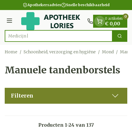
Dia 1 van 1
Ga naar de inhoud
Apothekersadvies
Snelle beschikbaarheid
0
0 artikelen
Menu
€ 0,00
Zoek
Product, merk, categorie...
Home
/
Schoonheid, verzorging en hygiëne
/
Mond
/
Manue
Manuele tandenborstels
Filteren
Producten
1
-
24
van
137