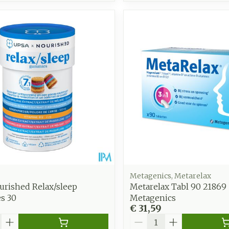
Metagenics, Metarelax
urished Relax/sleep
Metarelax Tabl 90 21869
s 30
Metagenics
€ 31,59
Aantal