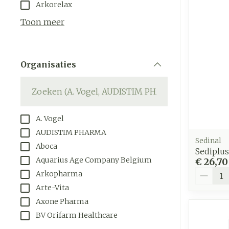
Aerosol toeste
Droge voeten, 
Tabletten
Arkorelax
kloven
Aerosol access
Creme, gel en
Toon meer
Blaren
Zuurstof
Eelt
Ademhalings
Organisaties
Eksteroog - l
filter
Toon meer
Spieren en
gewrichten
A. Vogel
Specifiek vo
Naalden en s
AUDISTIM PHARMA
mannen
Sedinal
Aboca
Infecties
Spuiten
Sediplus
Lichaamsverz
Aquarius Age Company Belgium
€ 26,70
Oplossing voor
Aantal
Arkopharma
Deodorant
Naalden
Luizen
Arte-Vita
Gezichtsverz
Naalden voor 
Axone Pharma
- pennaalden
BV Orifarm Healthcare
Diagnostica