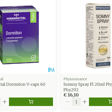
al
Physiomance
tal Dormiton V-caps 60
Somny Spray Fl 20ml P
Phy292
€ 16,10
Aantal