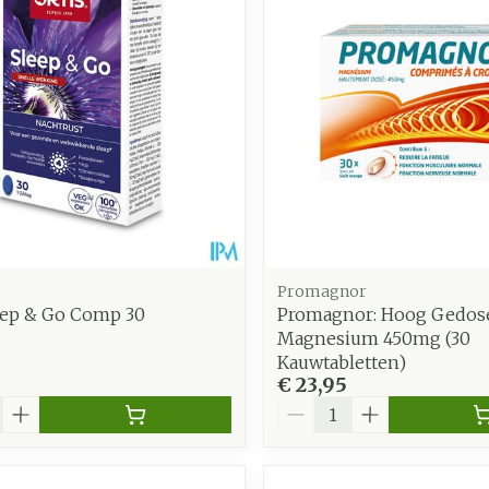
Toon meer
Enkel en v
Toon meer
Toon meer
zorging
Supplementen
Insecten
en
Mondmaskers
middelen
nissen
d -
uid
id
Promagnor
leep & Go Comp 30
Promagnor: Hoog Gedos
Magnesium 450mg (30
Kauwtabletten)
€ 23,95
Aantal
Zelfbruiner
Scheren