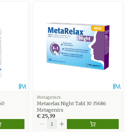
Metagenics
60
Metarelax Night Tabl 30 35686
Metagenics
€ 25,39
Aantal