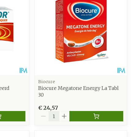
oet
geneesmiddelen
Toon meer
werende
Parfums en
geurproducten
Biocure
eerd
Biocure Megatone Energy La Tabl
30
€ 24,57
Aantal
CBD