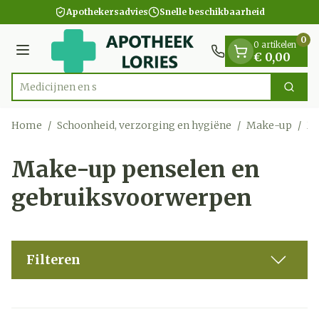
Dia 1 van 1
Ga naar de inhoud
Apothekersadvies
Snelle beschikbaarheid
0
0 artikelen
Menu
€ 0,00
Zoek
Product, merk, categorie...
Home
/
Schoonheid, verzorging en hygiëne
/
Make-up
/
Ma
Make-up penselen en
gebruiksvoorwerpen
Filteren