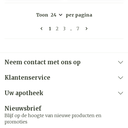
Toon
per pagina
Pagina's
U lees momenteel pagina
Pagina
Pagina
Pagina
1
2
3
...
7
Neem contact met ons op
Klantenservice
Uw apotheek
Nieuwsbrief
Blijf op de hoogte van nieuwe producten en
promoties