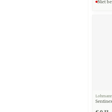
Niet be
Lohmann
Sentinex
€ 0,33