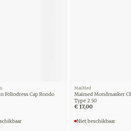
n
MaiMed
n Foliodress Cap Rondo
Maimed Mondmasker Ch
Type 2 50
€ 17,00
schikbaar
Niet beschikbaar