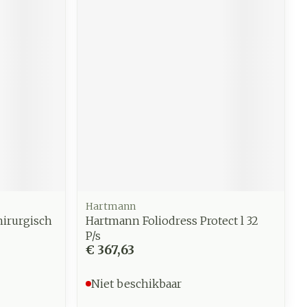
Hartmann
irurgisch
Hartmann Foliodress Protect l 32
P/s
€ 367,63
Niet beschikbaar