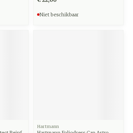
Niet beschikbaar
Hartmann
ect Reinf.
Hartmann Foliodress Cap Astro