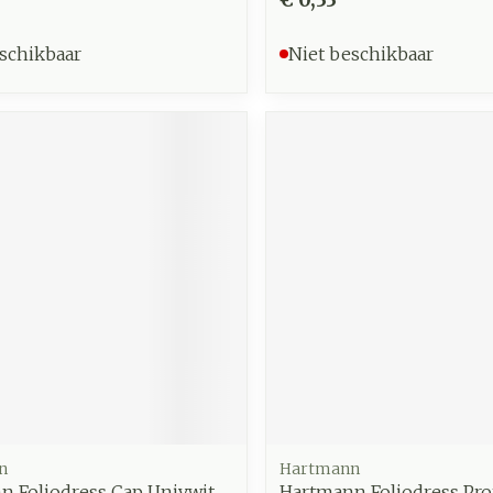
schikbaar
Niet beschikbaar
n
Hartmann
 Foliodress Cap Univ.wit
Hartmann Foliodress Prot