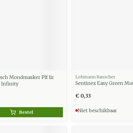
zorging
Supplementen
Insecten
en
Mondmaskers
middelen
nissen
d -
uid
id
isch Mondmasker Plf Iir
Lohmann Rauscher
Sentinex Easy Green Mut
 Infinity
€ 0,33
Zelfbruiner
Scheren
Niet beschikbaar
Bestel