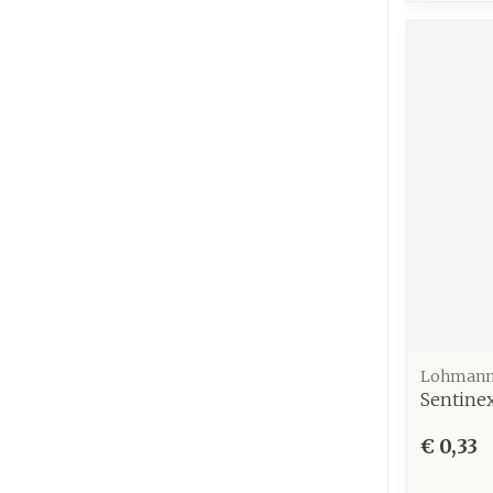
Lohmann
Sentinex
€ 0,33