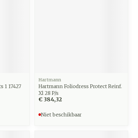
werende
Parfums en
geurproducten
Hartmann
s 1 17427
Hartmann Foliodress Protect Reinf.
Xl 28 P/s
€ 384,32
CBD
Niet beschikbaar