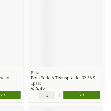
Bota
wteen
Bota Podo 6 Teenspreider 32-36 S
1paar
€ 4,85
Aantal