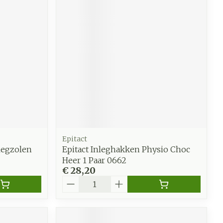
werende
Parfums en
geurproducten
Epitact
legzolen
Epitact Inleghakken Physio Choc
Heer 1 Paar 0662
€ 28,20
CBD
Aantal