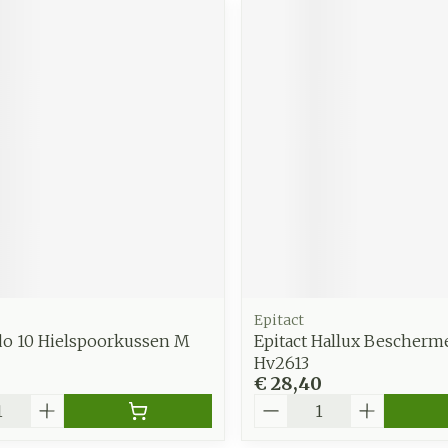
Epitact
do 10 Hielspoorkussen M
Epitact Hallux Bescherme
Hv2613
€ 28,40
Aantal