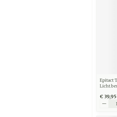
Epitact 
Licht.be
€ 39,95
Aantal