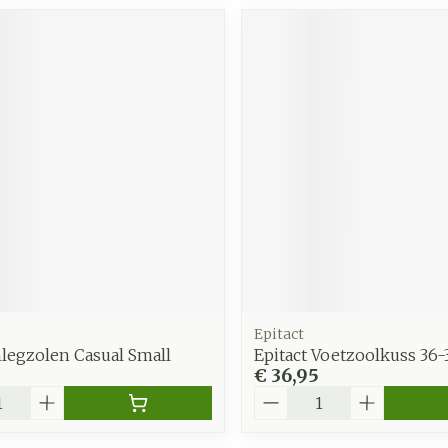
Epitact
nlegzolen Casual Small
Epitact Voetzoolkuss 36-3
€ 36,95
Aantal