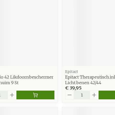
zorging
Supplementen
Insecten
en
Mondmaskers
middelen
nissen
d -
uid
id
Epitact
do 42 Likdoornbeschermer
Epitact Therapeutisch.in
huim 9 St
Licht.benen 42/44
€ 39,95
Zelfbruiner
Scheren
Aantal