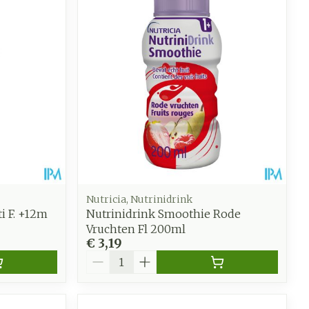
oet
geneesmiddelen
Toon meer
werende
Parfums en
geurproducten
Nutricia, Nutrinidrink
i F. +12m
Nutrinidrink Smoothie Rode
Vruchten Fl 200ml
€ 3,19
Aantal
CBD