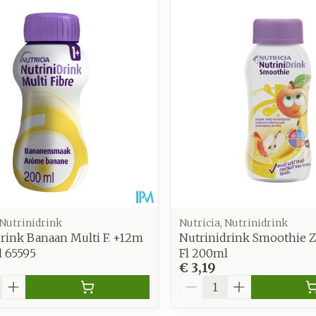
 Nutrinidrink
Nutricia, Nutrinidrink
rink Banaan Multi F. +12m
Nutrinidrink Smoothie Z
l 65595
Fl 200ml
€ 3,19
Aantal