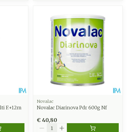
Novalac
ti F.+12m
Novalac Diarinova Pdr 600g Nf
€ 40,80
Aantal