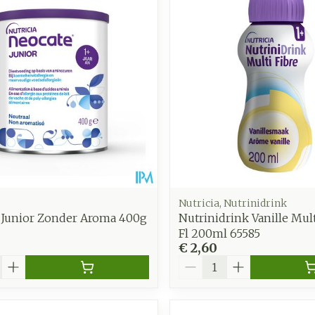
Toon meer
Enkel en v
Toon meer
Toon meer
zorging
Supplementen
Insecten
en
Mondmaskers
middelen
nissen
d -
uid
id
Nutricia, Nutrinidrink
 Junior Zonder Aroma 400g
Nutrinidrink Vanille Mult
Fl 200ml 65585
€ 2,60
Aantal
Zelfbruiner
Scheren