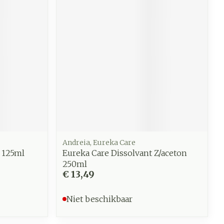
werende
Parfums en
geurproducten
Andreia, Eureka Care
 125ml
Eureka Care Dissolvant Z/aceton
250ml
CBD
€ 13,49
Niet beschikbaar