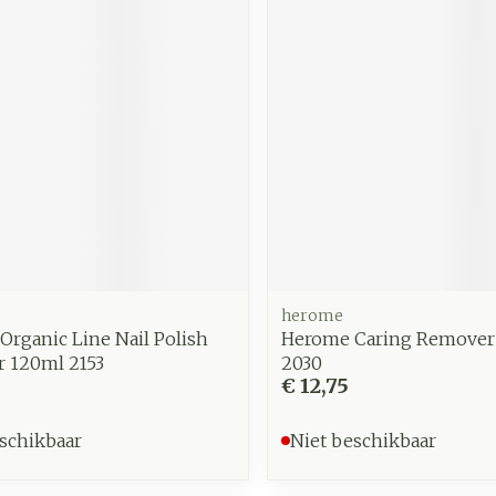
zorging
Supplementen
Insecten
en
Mondmaskers
middelen
nissen
d -
uid
id
herome
rganic Line Nail Polish
Herome Caring Remover
 120ml 2153
2030
Zelfbruiner
Scheren
€ 12,75
schikbaar
Niet beschikbaar