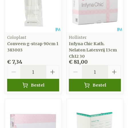
Coloplast
Hollister
Conveen g-strap 90cm 1
Infyna Chic Kath.
383003
Nelaton Latexvrij 13cm
Ch12 30
€ 7,34
€ 81,00
Aantal
Aantal
Bestel
Bestel