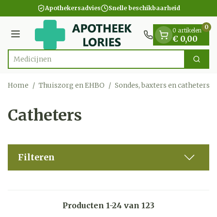
Dia 1 van 1
Ga naar de inhoud
Apothekersadvies
Snelle beschikbaarheid
0
0 artikelen
Menu
€ 0,00
Zoek
Product, merk, categorie...
Home
/
Thuiszorg en EHBO
/
Sondes, baxters en catheters
/
Catheters
Filteren
Producten
1
-
24
van
123