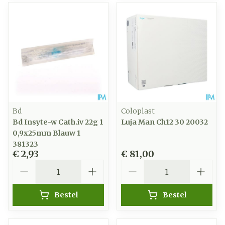
Bd
Coloplast
Bd Insyte-w Cath.iv 22g 1
Luja Man Ch12 30 20032
0,9x25mm Blauw 1
381323
€ 2,93
€ 81,00
Aantal
Aantal
Bestel
Bestel