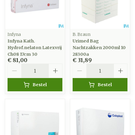
Infyna
B. Braun
Infyna Kath.
Urimed Bag
Hydrof.nelaton Latexvrij
Nachtzakken 2000ml 10
Ch08 17cm 30
28300a
€ 81,00
€ 31,89
Aantal
Aantal
Bestel
Bestel