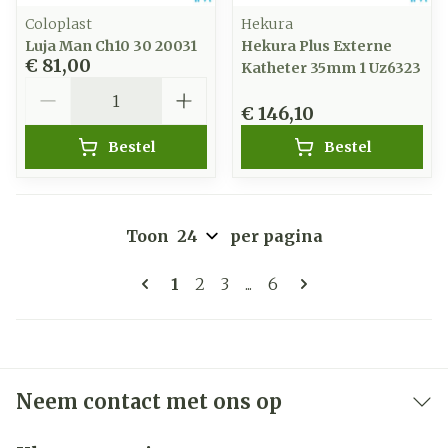
Coloplast
Hekura
Luja Man Ch10 30 20031
Hekura Plus Externe
€ 81,00
Katheter 35mm 1 Uz6323
Aantal
€ 146,10
Bestel
Bestel
Toon
per pagina
Pagina's
U lees momenteel pagina
Pagina
Pagina
Pagina
1
2
3
...
6
Neem contact met ons op