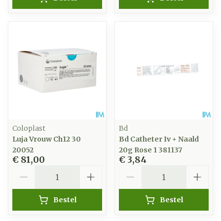
Coloplast
Bd
Luja Vrouw Ch12 30
Bd Catheter Iv + Naald
20052
20g Rose 1 381137
€ 81,00
€ 3,84
Aantal
Aantal
Bestel
Bestel