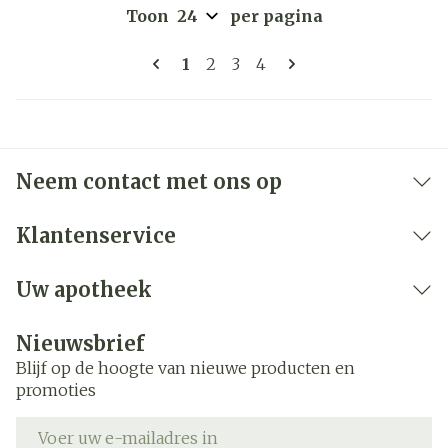
Toon
per pagina
Pagina's
U lees momenteel pagina
Pagina
Pagina
Pagina
1
2
3
4
Neem contact met ons op
Klantenservice
Uw apotheek
Nieuwsbrief
Blijf op de hoogte van nieuwe producten en
promoties
E-mail adres