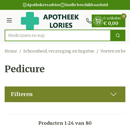
Dia 1 van 1
Ga naar de inhoud
Apothekersadvies
Snelle beschikbaarheid
0
0 artikelen
Menu
€ 0,00
Zoek
Product, merk, categorie...
Home
/
Schoonheid, verzorging en hygiëne
/
Voeten en ben
Pedicure
Filteren
Producten
1
-
24
van
80