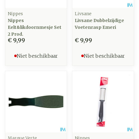
Nippes
Livsane
Nippes
Livsane Dubbelzijdige
Eelt&likdoornmesje Set
Voetenrasp Emeri
2 Prod.
€ 9,99
€ 9,99
Niet beschikbaar
Niet beschikbaar
Marque Verte
Nippes