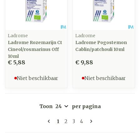
Ladrome
Ladrome
Ladrome Rozemarijn Ct
Ladrome Pogostemon
Cineol/rosmarinus Off
Cablin/patchouli 10ml
10ml
€ 5,88
€ 9,88
Niet beschikbaar
Niet beschikbaar
Toon
per pagina
Pagina's
U lees momenteel pagina
Pagina
Pagina
Pagina
1
2
3
4