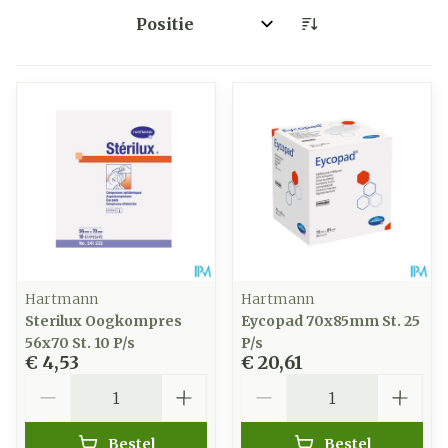
Sorteer op:
Hartmann
Hartmann
Sterilux Oogkompres
Eycopad 70x85mm St. 25
56x70 St. 10 P/s
P/s
€ 4,53
€ 20,61
Aantal
Aantal
Bestel
Bestel