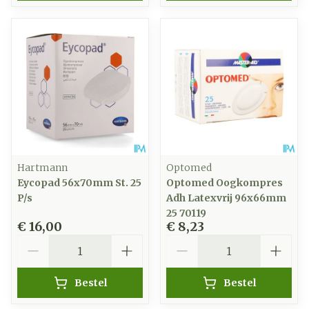
Hartmann
Optomed
Eycopad 56x70mm St. 25
Optomed Oogkompres
P/s
Adh Latexvrij 96x66mm
25 70119
€ 16,00
€ 8,23
Aantal
Aantal
Bestel
Bestel