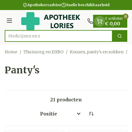
Dia 1 van 1
Ga naar de inhoud
Apothekersadvies
Snelle beschikbaarheid
0
0 artikelen
Menu
€ 0,00
Zoek
Product, merk, categorie...
Home
/
Thuiszorg en EHBO
/
Kousen, panty's en sokken
/
P
Panty's
21
producten
Sorteer op: