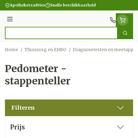
Ga naar de inhoud
Apothekersadvies
Snelle beschikbaarheid
Menu
Zoek
Product, merk, categorie...
Home
/
Thuiszorg en EHBO
/
Diagnosetesten en meetappar
Pedometer -
stappenteller
Filteren
Doorgaan naar productlijst
Prijs
filter