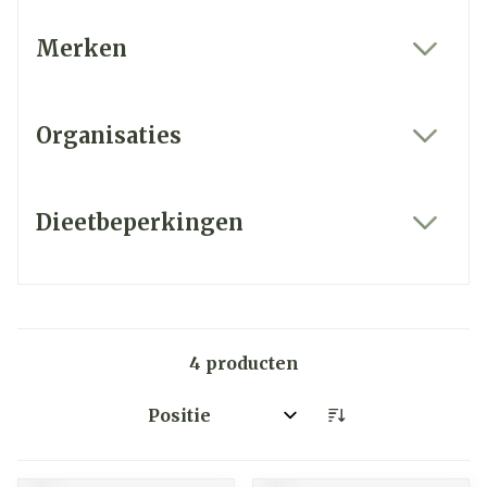
Merken
filter
Organisaties
filter
Dieetbeperkingen
filter
4
producten
Sorteer op: