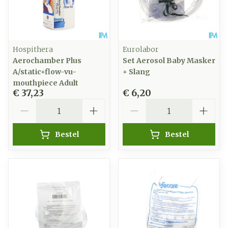
Hospithera
Eurolabor
Aerochamber Plus
Set Aerosol Baby Masker
A/static+flow-vu-
+ Slang
mouthpiece Adult
€ 37,23
€ 6,20
Aantal
Aantal
Bestel
Bestel