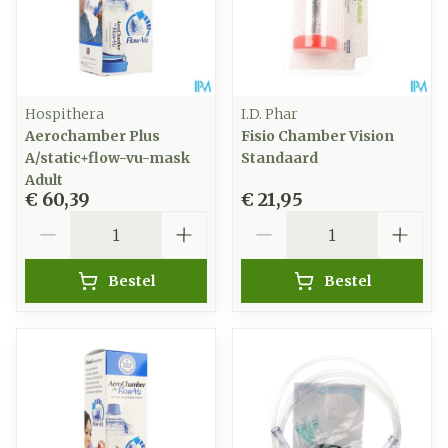
Hospithera
I.D. Phar
Aerochamber Plus
Fisio Chamber Vision
A/static+flow-vu-mask
Standaard
Adult
€ 60,39
€ 21,95
Aantal
Aantal
Bestel
Bestel