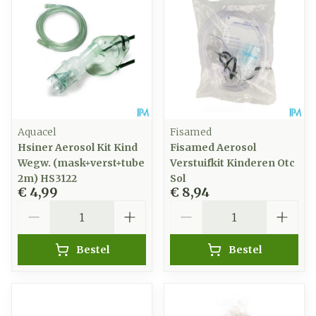
Aquacel
Fisamed
Hsiner Aerosol Kit Kind
Fisamed Aerosol
Wegw. (mask+verst+tube
Verstuifkit Kinderen Otc
2m) HS3122
Sol
€ 4,99
€ 8,94
Aantal
Aantal
Bestel
Bestel