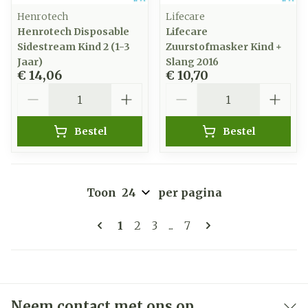
Henrotech
Lifecare
Henrotech Disposable
Lifecare
Sidestream Kind 2 (1-3
Zuurstofmasker Kind +
Jaar)
Slang 2016
€ 14,06
€ 10,70
Aantal
Aantal
Bestel
Bestel
Toon
per pagina
Pagina's
U lees momenteel pagina
Pagina
Pagina
Pagina
1
2
3
...
7
Neem contact met ons op