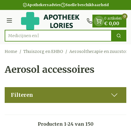
Dia 1 van 1
Ga naar de inhoud
Apothekersadvies
Snelle beschikbaarheid
0
0 artikelen
Menu
€ 0,00
Zoek
Product, merk, categorie...
Home
/
Thuiszorg en EHBO
/
Aerosoltherapie en zuurstof
/
Aerosol accessoires
Filteren
Producten
1
-
24
van
150