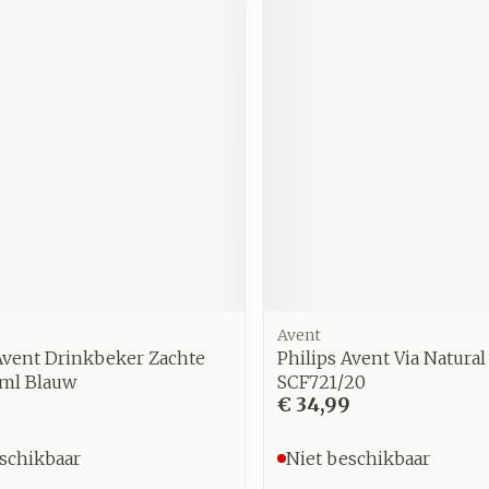
zorging
Supplementen
Insecten
en
Mondmaskers
middelen
nissen
d -
uid
id
Avent
Avent Drinkbeker Zachte
Philips Avent Via Natural
Zelfbruiner
Scheren
0ml Blauw
SCF721/20
€ 34,99
schikbaar
Niet beschikbaar