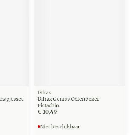
werende
Parfums en
geurproducten
Difrax
 Hapjesset
Difrax Genius Oefenbeker
CBD
Pistachio
€ 10,49
Niet beschikbaar