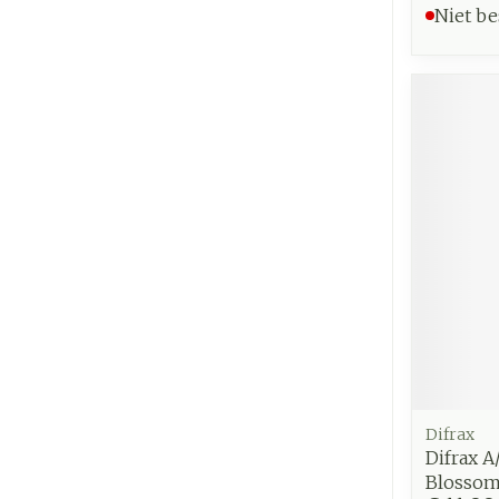
Niet be
Difrax
Difrax A
Blosso