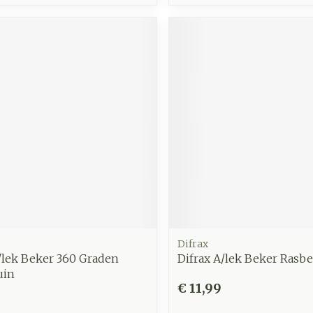
Difrax
/lek Beker 360 Graden
Difrax A/lek Beker Rasbe
uin
€ 11,99