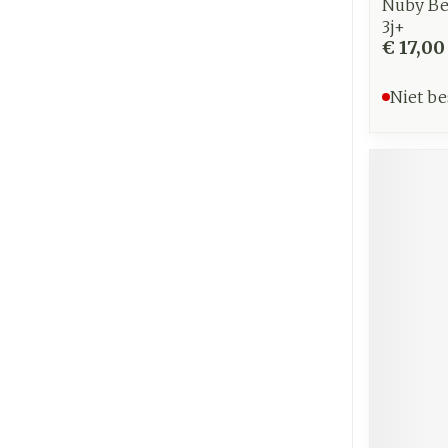
Nuby Be
3j+
€ 17,00
Niet be