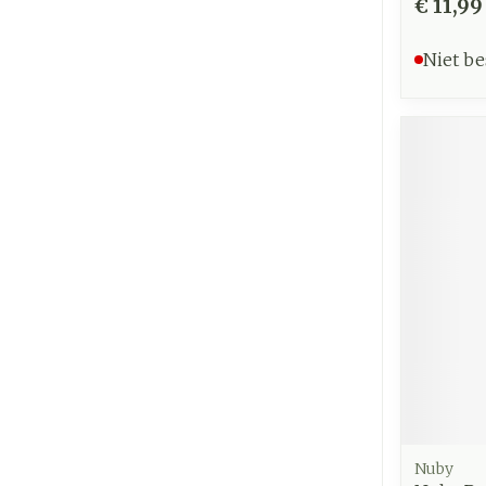
€ 11,99
Niet be
Nuby