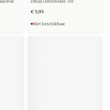
Handvat
Difrax Oefenbeker 703
€ 5,95
Niet beschikbaar