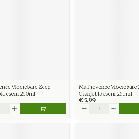
zorging
Supplementen
Insecten
en
Mondmaskers
middelen
nissen
d -
uid
id
ence Vloeiebare Zeep
Ma Provence Vloeiebare
bloesem 250ml
Oranjebloesem 250ml
€ 5,99
Aantal
Zelfbruiner
Scheren