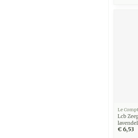
Le Compt
Lcb Zeep
lavende
€ 6,53