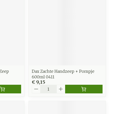
werende
Parfums en
geurproducten
 Zeep
Dax Zachte Handzeep + Pompje
600ml 0411
€ 9,15
Aantal
CBD