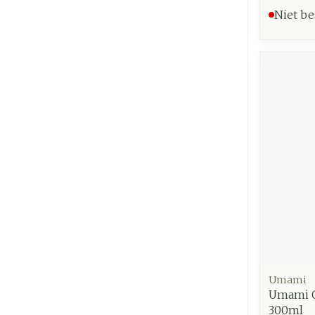
Niet be
Umami
Umami O
300ml