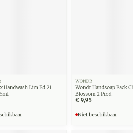
x
WONDR
x Handwash Lim Ed 21
Wondr Handsoap Pack C
95ml
Blossom 2 Prod.
€ 9,95
schikbaar
Niet beschikbaar