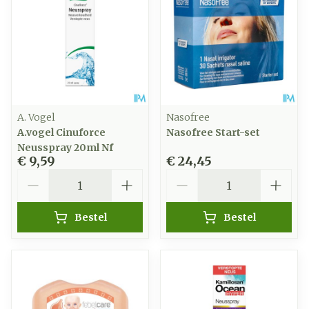
A. Vogel
Nasofree
A.vogel Cinuforce
Nasofree Start-set
Neusspray 20ml Nf
€ 9,59
€ 24,45
Aantal
Aantal
Bestel
Bestel