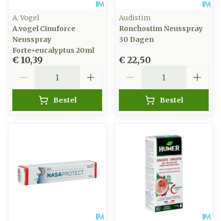
A. Vogel
Audistim
A.vogel Cinuforce
Ronchostim Neusspray
Neusspray
30 Dagen
Forte+eucalyptus 20ml
€ 10,39
€ 22,50
Aantal
Aantal
Bestel
Bestel