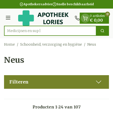
Dia 1 van 1
Ga naar de inhoud
Apothekersadvies
Snelle beschikbaarheid
0
0 artikelen
Menu
€ 0,00
Zoek
Product, merk, categorie...
Home
/
Schoonheid, verzorging en hygiëne
/
Neus
Neus
Filteren
Producten
1
-
24
van
107