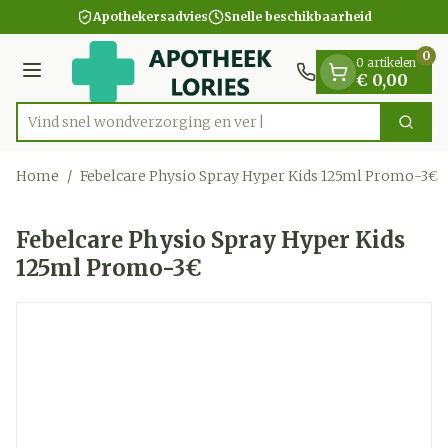
Dia 1 van 1
Ga naar de inhoud
Apothekersadvies
Snelle beschikbaarheid
0
0 artikelen
Menu
€ 0,00
Vind snel wondverzorgin
Zoek
Product, merk, categorie...
Home
/
Febelcare Physio Spray Hyper Kids 125ml Promo-3€
Febelcare Physio Spray Hyper Kids
125ml Promo-3€