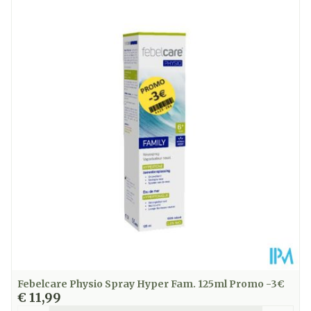
Lengte
202 mm
Diepte
55 mm
Hoeveelheid
125
Verpakking
Zonder
Dieetbeperkingen
bewaarmiddelen
Kamertemperatuur
Behoud
(15°C - 25°C)
Febelcare Physio Spray Hyper Fam. 125ml Promo -3€
€ 11,99