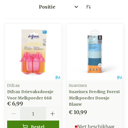
Sorteer op:
Difrax
Suavinex
Difrax Drievaksdoosje
Suavinex Feeding Forest
Voor Melkpoeder 668
Melkpoeder Doosje
€ 6,99
Blauw
Aantal
€ 10,99
Niet beschikbaar
Bestel