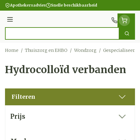
Ga naar de inhoud
Apothekersadvies
Snelle beschikbaarheid
Menu
Zoek
Product, merk, categorie...
Home
/
Thuiszorg en EHBO
/
Wondzorg
/
Gespecialiseerd
Hydrocolloïd verbanden
Filteren
Doorgaan naar productlijst
Prijs
filter