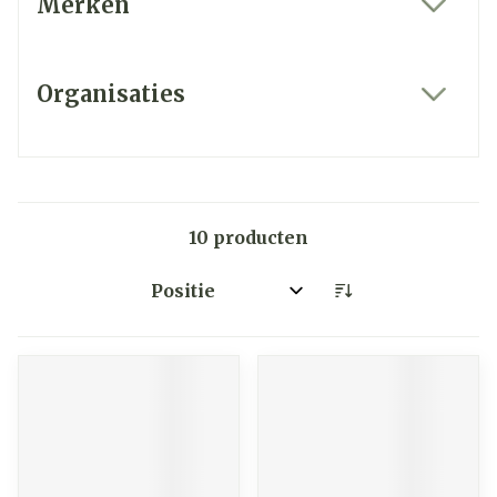
Merken
filter
Organisaties
filter
10
producten
Sorteer op: