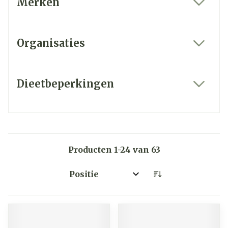
Merken
filter
Organisaties
filter
Dieetbeperkingen
filter
Producten
1
-
24
van
63
Sorteer op: