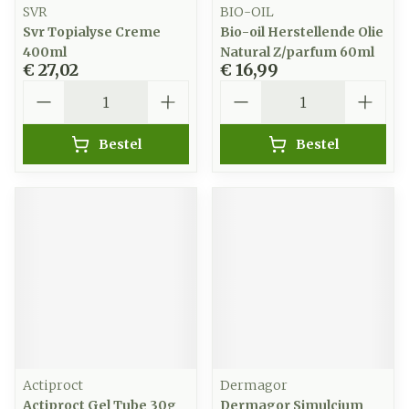
SVR
BIO-OIL
Svr Topialyse Creme
Bio-oil Herstellende Olie
400ml
Natural Z/parfum 60ml
€ 27,02
€ 16,99
Aantal
Aantal
Bestel
Bestel
Actiproct
Dermagor
Actiproct Gel Tube 30g
Dermagor Simulcium