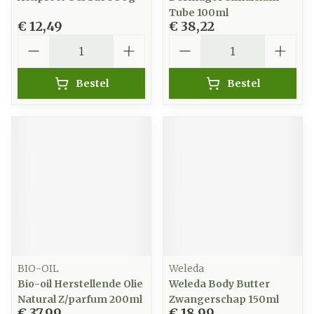
Tube 100ml
€ 12,49
€ 38,22
Aantal
Aantal
Bestel
Bestel
BIO-OIL
Weleda
Bio-oil Herstellende Olie
Weleda Body Butter
Natural Z/parfum 200ml
Zwangerschap 150ml
€ 37,99
€ 18,99