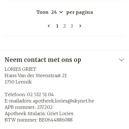
Toon
per pagina
Pagina's
U lees momenteel pagina
Pagina
Pagina
1
2
3
Neem contact met ons op
LORIES GRIET
Frans Van der Steenstraat 21
1750
Lennik
Telefoon:
02 532 51 04
E-mailadres:
apotheek.lories@
skynet.be
APB nummer:
237202
Apotheek titularis:
Griet Lories
BTW nummer:
BE0644886088