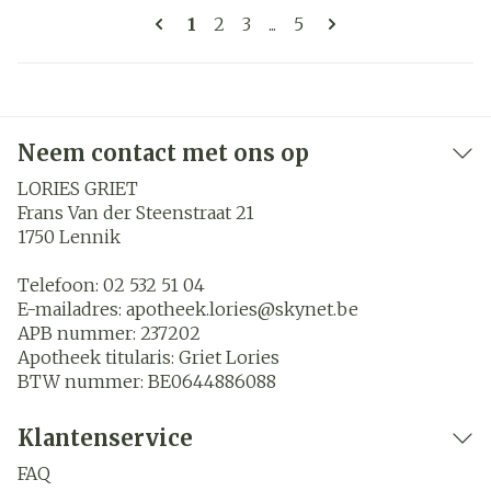
Pagina's
U lees momenteel pagina
Pagina
Pagina
Pagina
1
2
3
...
5
Neem contact met ons op
LORIES GRIET
Frans Van der Steenstraat 21
1750
Lennik
Telefoon:
02 532 51 04
E-mailadres:
apotheek.lories@
skynet.be
APB nummer:
237202
Apotheek titularis:
Griet Lories
BTW nummer:
BE0644886088
Klantenservice
FAQ