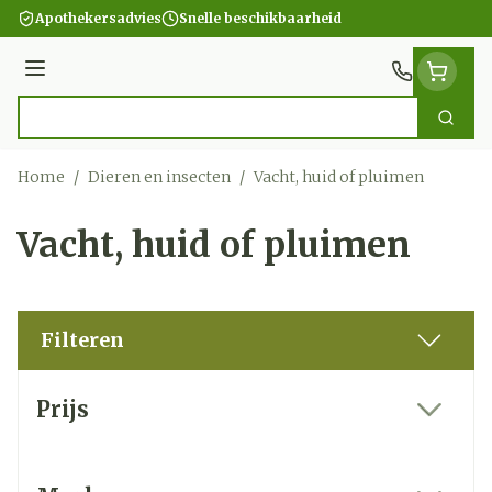
Ga naar de inhoud
Apothekersadvies
Snelle beschikbaarheid
Menu
Zoek
Product, merk, categorie...
Home
/
Dieren en insecten
/
Vacht, huid of pluimen
Vacht, huid of pluimen
Filteren
Doorgaan naar productlijst
Prijs
filter