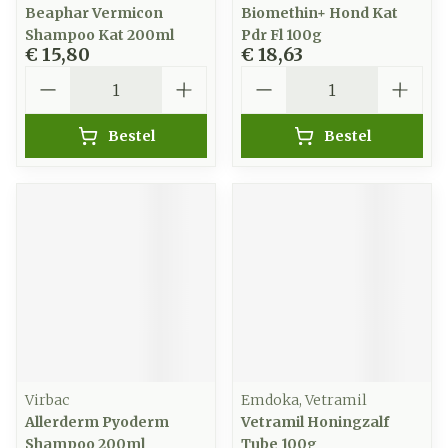
Beaphar Vermicon
Biomethin+ Hond Kat
Shampoo Kat 200ml
Pdr Fl 100g
€ 15,80
€ 18,63
Aantal
Aantal
Bestel
Bestel
Virbac
Emdoka, Vetramil
Allerderm Pyoderm
Vetramil Honingzalf
Shampoo 200ml
Tube 100g