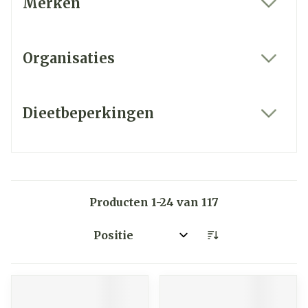
Merken
filter
Organisaties
filter
Dieetbeperkingen
filter
Producten
1
-
24
van
117
Sorteer op: