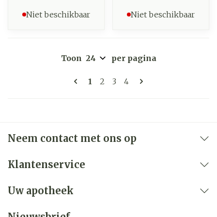
Niet beschikbaar
Niet beschikbaar
Toon
per pagina
Pagina's
U lees momenteel pagina
Pagina
Pagina
Pagina
1
2
3
4
Neem contact met ons op
Klantenservice
Uw apotheek
Nieuwsbrief