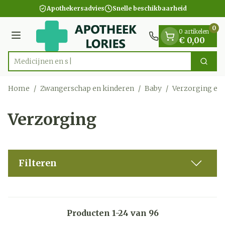
Dia 1 van 1
Ga naar de inhoud
Apothekersadvies
Snelle beschikbaarheid
0
0 artikelen
Menu
€ 0,00
Zoek
Product, merk, categorie...
Home
/
Zwangerschap en kinderen
/
Baby
/
Verzorging en
Verzorging
Filteren
Producten
1
-
24
van
96