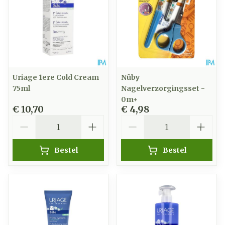
Uriage 1ere Cold Cream
Nûby
75ml
Nagelverzorgingsset -
0m+
€ 10,70
€ 4,98
Aantal
Aantal
Bestel
Bestel