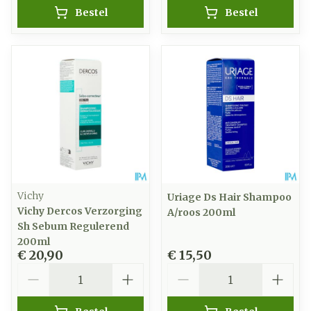
Bestel
Bestel
Vichy
Uriage Ds Hair Shampoo
Vichy Dercos Verzorging
A/roos 200ml
Sh Sebum Regulerend
200ml
€ 20,90
€ 15,50
Aantal
Aantal