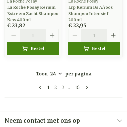
La Roche Posay
La Roche Posay
La Roche Posay Kerium
Lrp Kerium Ds A/roos
Extreem Zacht Shampoo
Shampoo Intensief
New 400ml
200ml
€ 23,82
€ 22,95
Aantal
Aantal
Bestel
Bestel
Toon
per pagina
Pagina's
U lees momenteel pagina
Pagina
Pagina
Pagina
1
2
3
...
16
Neem contact met ons op