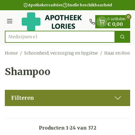
Dia 1 van 1
Ga naar de inhoud
Apothekersadvies
Snelle beschikbaarheid
0
0 artikelen
Menu
€ 0,00
Zoek
Product, merk, categorie...
Home
/
Schoonheid, verzorging en hygiëne
/
Haar en Hoofd
Shampoo
Filteren
Producten
1
-
24
van
372