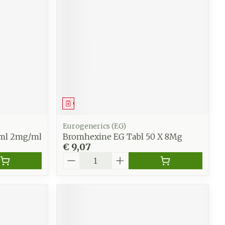
Geneesmiddel
Eurogenerics (EG)
0ml 2mg/ml
Bromhexine EG Tabl 50 X 8Mg
€ 9,07
Aantal