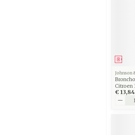
Genees
Johnson 
Broncho
Citroen
€ 13,84
Aantal