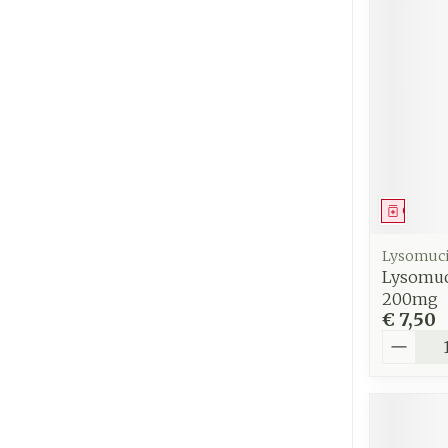
Genees
Lysomuci
Lysomuc
200mg
€ 7,50
Aantal