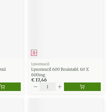
Geneesmiddel
Lysomucil
0ml
Lysomucil 600 Bruistabl. 60 X
600mg
€ 17,46
Aantal