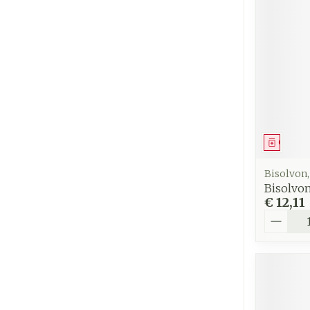
Genees
Bisolvon
Bisolvo
€ 12,11
Aantal