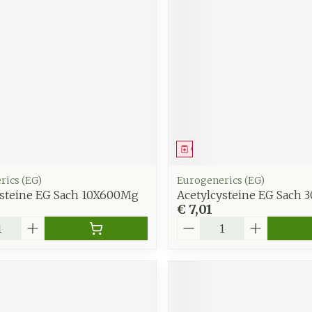
zorging
Supplementen
Insecten
en
Mondmaskers
middelen
nissen
d -
uid
id
middel
Geneesmiddel
rics (EG)
Eurogenerics (EG)
ysteine EG Sach 10X600Mg
Acetylcysteine EG Sach
€ 7,01
Aantal
Zelfbruiner
Scheren