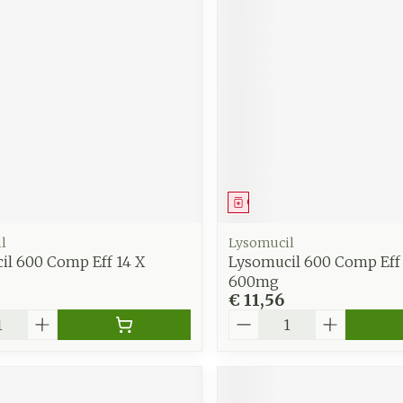
middel
Geneesmiddel
l
Lysomucil
il 600 Comp Eff 14 X
Lysomucil 600 Comp Eff 
600mg
€ 11,56
Aantal