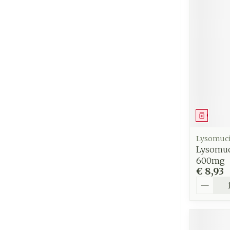
Genees
Lysomuci
Lysomuc
600mg
€ 8,93
Aantal