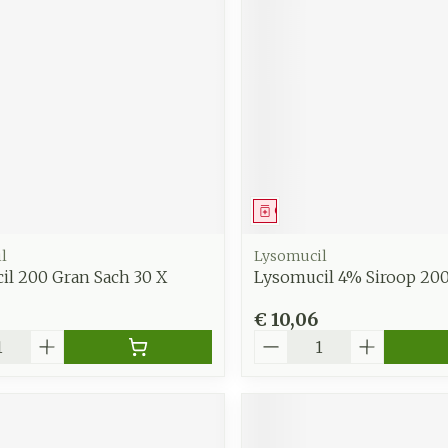
middel
Geneesmiddel
l
Lysomucil
il 200 Gran Sach 30 X
Lysomucil 4% Siroop 20
€ 10,06
Aantal