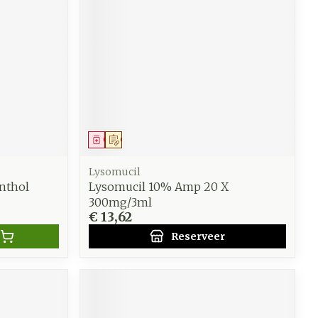
Geneesmiddel
Op voorschrift
Lysomucil
nthol
Lysomucil 10% Amp 20 X
300mg/3ml
€ 13,62
Reserveer