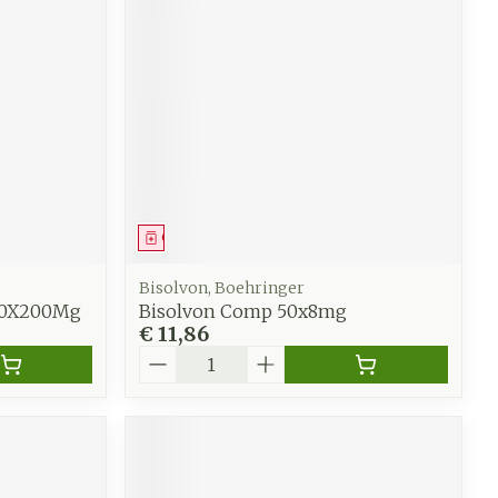
werende
Parfums en
geurproducten
Geneesmiddel
Bisolvon, Boehringer
 30X200Mg
Bisolvon Comp 50x8mg
€ 11,86
Aantal
CBD