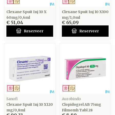
Geneesmiddel
Op voorschrift
Geneesmiddel
Op voorschrift
Clexane Spuit Inj 10 X
Clexane Spuit Inj 10 X100
60mg/0,6ml
mg/1,0ml
€ 51,04
€ 65,09
Reserveer
Reserveer
Geneesmiddel
Op voorschrift
Geneesmiddel
Op voorschrift
Sanofi
Aurobindo
Clexane Spuit Inj 10 X120
Clopidogrel AB 75mg
mg/0,8ml
Filmomh Tabl 28