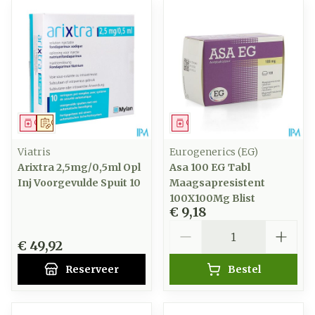
Geneesmiddel
Op voorschrift
Geneesmiddel
Viatris
Eurogenerics (EG)
Arixtra 2,5mg/0,5ml Opl
Asa 100 EG Tabl
Inj Voorgevulde Spuit 10
Maagsapresistent
100X100Mg Blist
€ 9,18
Aantal
€ 49,92
Reserveer
Bestel