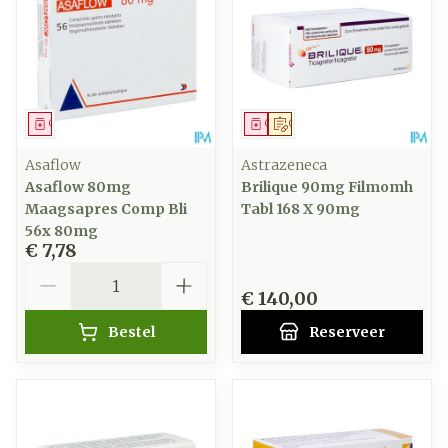
Geneesmiddel
Geneesmiddel
Op voorschrift
Asaflow
Astrazeneca
Asaflow 80mg
Brilique 90mg Filmomh
Maagsapres Comp Bli
Tabl 168 X 90mg
56x 80mg
€ 7,78
Aantal
€ 140,00
Bestel
Reserveer