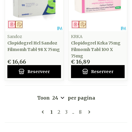
Geneesmiddel
Op voorschrift
Geneesmiddel
Op voorschrift
Sandoz
KRKA
Clopidogrel Hcl Sandoz
Clopidogrel Krka 75mg
Filmomh Tabl 98 X 75mg
Filmomh Tabl 100 X
75mg
€ 16,66
€ 16,89
Reserveer
Reserveer
Toon
per pagina
Pagina's
U lees momenteel pagina
Pagina
Pagina
Pagina
1
2
3
...
8