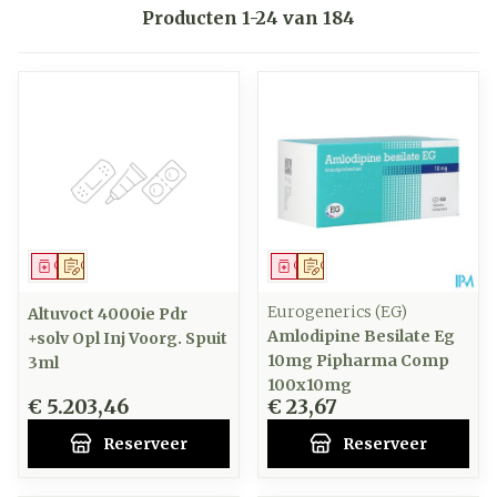
Producten
1
-
24
van
184
Geneesmiddel
Op voorschrift
Geneesmiddel
Op voorschrift
Eurogenerics (EG)
Altuvoct 4000ie Pdr
Amlodipine Besilate Eg
+solv Opl Inj Voorg. Spuit
10mg Pipharma Comp
3ml
100x10mg
€ 5.203,46
€ 23,67
Reserveer
Reserveer