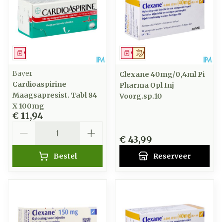
Geneesmiddel
Geneesmiddel
Op voorschrift
Bayer
Clexane 40mg/0,4ml Pi
Cardioaspirine
Pharma Opl Inj
Maagsapresist. Tabl 84
Voorg.sp.10
X 100mg
€ 11,94
Aantal
€ 43,99
Bestel
Reserveer