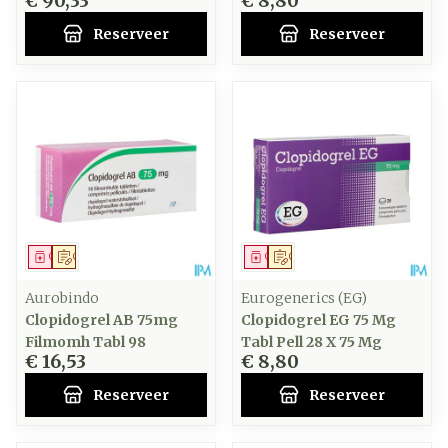
€ 90,33
€ 8,80
Reserveer
Reserveer
Geneesmiddel
Op voorschrift
Geneesmiddel
Op voorschrift
Aurobindo
Eurogenerics (EG)
Clopidogrel AB 75mg
Clopidogrel EG 75 Mg
Filmomh Tabl 98
Tabl Pell 28 X 75 Mg
€ 16,53
€ 8,80
Reserveer
Reserveer