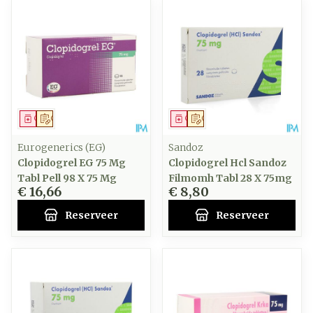
Geneesmiddel
Op voorschrift
Geneesmiddel
Op voorschrift
Eurogenerics (EG)
Sandoz
Clopidogrel EG 75 Mg
Clopidogrel Hcl Sandoz
Tabl Pell 98 X 75 Mg
Filmomh Tabl 28 X 75mg
€ 16,66
€ 8,80
Reserveer
Reserveer