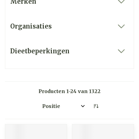
Merken
filter
Organisaties
filter
Dieetbeperkingen
filter
Producten
1
-
24
van
1322
Sorteer op: