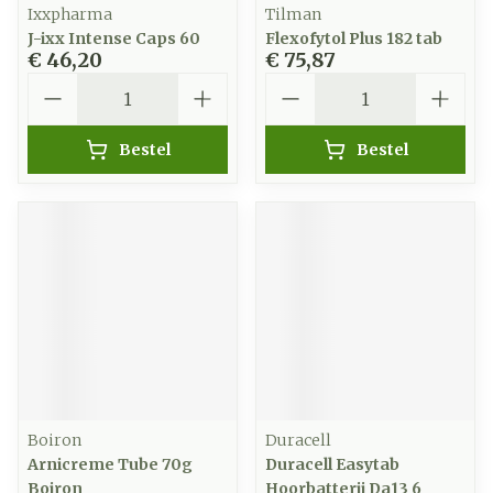
Ixxpharma
Tilman
J-ixx Intense Caps 60
Flexofytol Plus 182 tab
€ 46,20
€ 75,87
Aantal
Aantal
Bestel
Bestel
Boiron
Duracell
Arnicreme Tube 70g
Duracell Easytab
Boiron
Hoorbatterij Da13 6