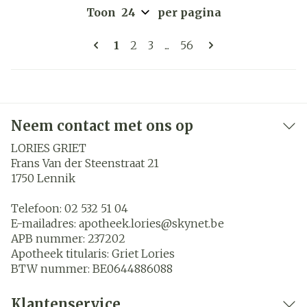
Toon
per pagina
Pagina's
U lees momenteel pagina
Pagina
Pagina
Pagina
1
2
3
...
56
Neem contact met ons op
LORIES GRIET
Frans Van der Steenstraat 21
1750
Lennik
Telefoon:
02 532 51 04
E-mailadres:
apotheek.lories@
skynet.be
APB nummer:
237202
Apotheek titularis:
Griet Lories
BTW nummer:
BE0644886088
Klantenservice