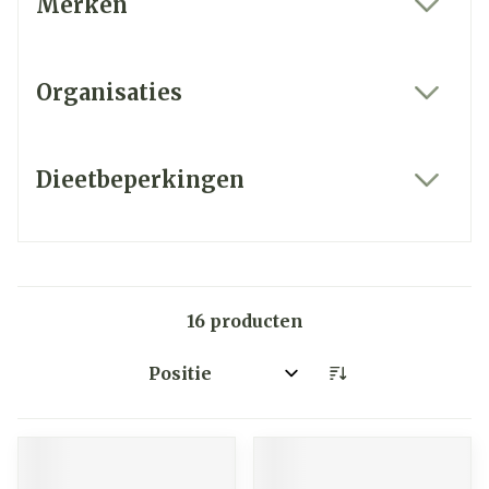
Merken
filter
Organisaties
filter
Dieetbeperkingen
filter
16
producten
Sorteer op: