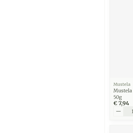
Mustela
Mustela 
50g
€ 7,94
Aantal