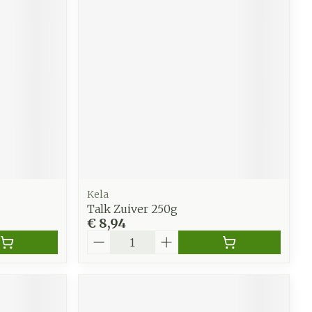
werende
Parfums en
geurproducten
Kela
Talk Zuiver 250g
€ 8,94
Aantal
CBD