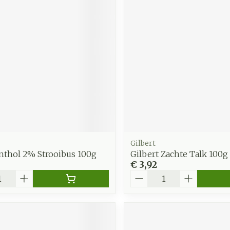
zorging
Supplementen
Insecten
en
Mondmaskers
middelen
nissen
d -
uid
id
Gilbert
nthol 2% Strooibus 100g
Gilbert Zachte Talk 100g
€ 3,92
Aantal
Zelfbruiner
Scheren