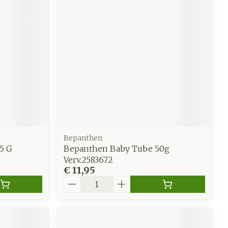
Bepanthen
5 G
Bepanthen Baby Tube 50g
Verv.2583672
€ 11,95
Aantal