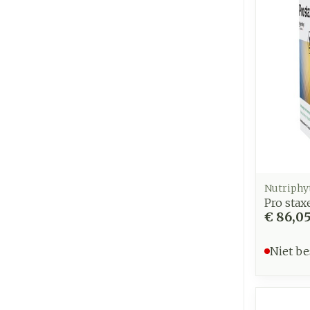
Nutriphy
Pro stax
€ 86,0
Niet be