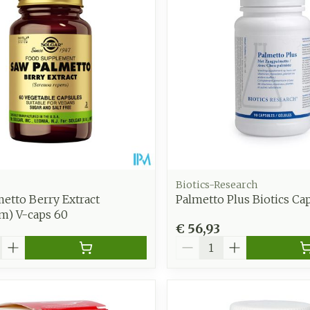
Toon meer
Enkel en v
Toon meer
Toon meer
zorging
Supplementen
Insecten
en
Mondmaskers
middelen
nissen
d -
uid
id
Biotics-Research
etto Berry Extract
Palmetto Plus Biotics Ca
m) V-caps 60
€ 56,93
Aantal
Zelfbruiner
Scheren