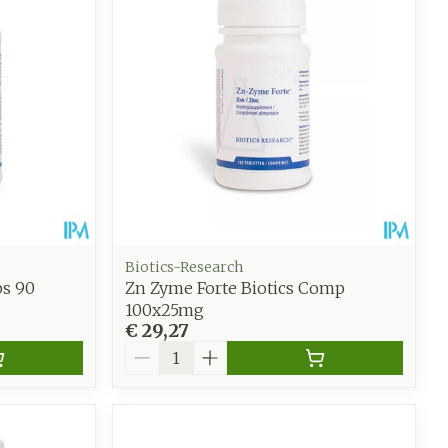
oet
geneesmiddelen
Toon meer
werende
Parfums en
geurproducten
Biotics-Research
ps 90
Zn Zyme Forte Biotics Comp
100x25mg
€ 29,27
Aantal
CBD