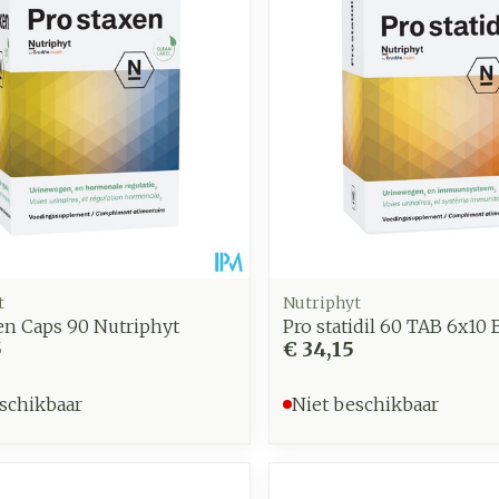
t
Nutriphyt
en Caps 90 Nutriphyt
Pro statidil 60 TAB 6x10
5
€ 34,15
schikbaar
Niet beschikbaar