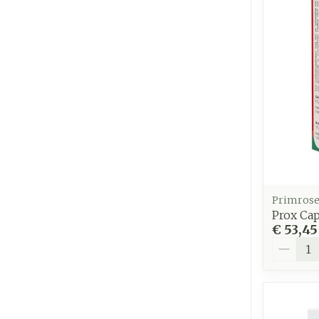
Primros
Prox Ca
€ 53,45
Aantal