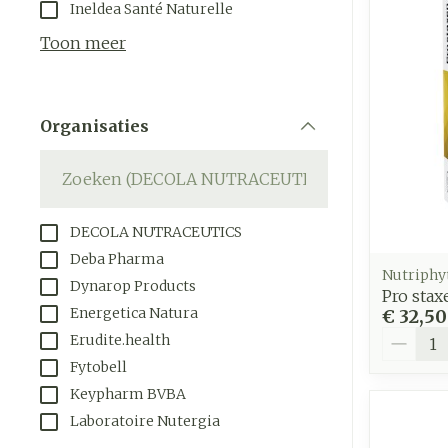
Aerosol toeste
Droge voeten, 
Tabletten
Ineldea Santé Naturelle
kloven
Aerosol access
Creme, gel en
Toon meer
Blaren
Zuurstof
Eelt
Ademhalings
Organisaties
Eksteroog - l
filter
Toon meer
Spieren en
gewrichten
DECOLA NUTRACEUTICS
Specifiek vo
Naalden en s
Deba Pharma
mannen
Nutriphy
Dynarop Products
Infecties
Spuiten
Pro stax
Lichaamsverz
Energetica Natura
€ 32,50
Oplossing voor
Aantal
Erudite.health
Deodorant
Naalden
Luizen
Fytobell
Gezichtsverz
Naalden voor 
Keypharm BVBA
- pennaalden
Laboratoire Nutergia
Diagnostica