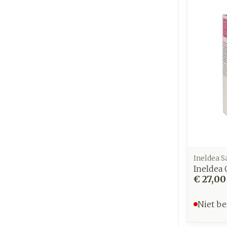
Ineldea S
Ineldea 
€ 27,00
Niet be