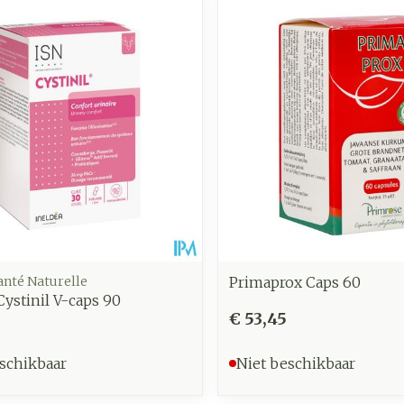
anté Naturelle
Primaprox Caps 60
Cystinil V-caps 90
€ 53,45
schikbaar
Niet beschikbaar