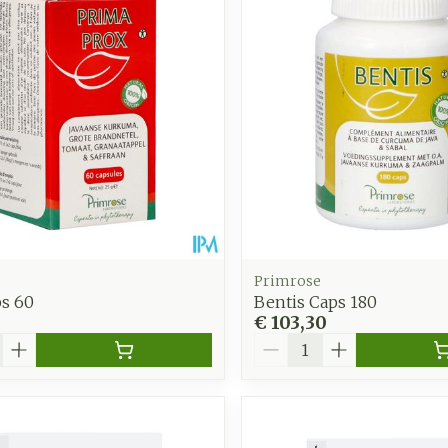
e
Primrose
ps 60
Bentis Caps 180
€ 103,30
Aantal