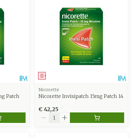
oet
geneesmiddelen
Toon meer
werende
Parfums en
geurproducten
Geneesmiddel
Nicorette
mg Patch
Nicorette Invisipatch 15mg Patch 14
€ 42,25
Aantal
CBD