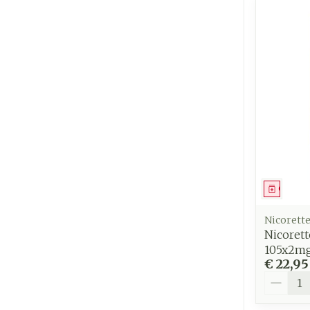
Genees
Nicorett
Nicoret
105x2m
€ 22,95
Aantal