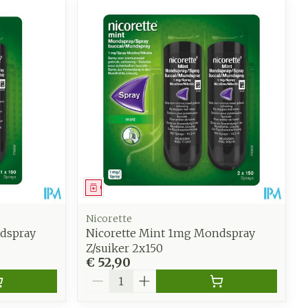
Geneesmiddel
Nicorette
dspray
Nicorette Mint 1mg Mondspray
Z/suiker 2x150
€ 52,90
Aantal