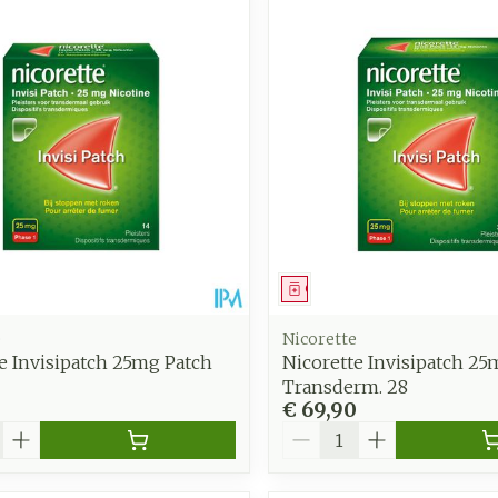
middel
Geneesmiddel
e
Nicorette
e Invisipatch 25mg Patch
Nicorette Invisipatch 25
Transderm. 28
€ 69,90
Aantal