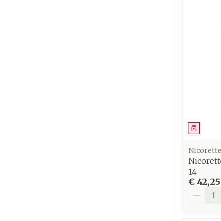
Genees
Nicorett
Nicorett
14
€ 42,25
Aantal