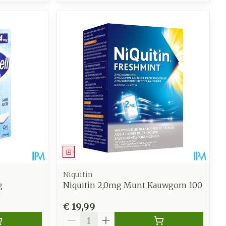
Geneesmiddel
Niquitin
g
Niquitin 2,0mg Munt Kauwgom 100
€ 19,99
Aantal