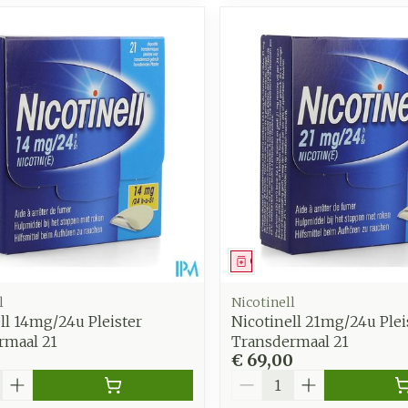
middel
Geneesmiddel
l
Nicotinell
ll 14mg/24u Pleister
Nicotinell 21mg/24u Plei
rmaal 21
Transdermaal 21
€ 69,00
Aantal