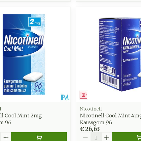
middel
Geneesmiddel
l
Nicotinell
ell Cool Mint 2mg
Nicotinell Cool Mint 4m
m 96
Kauwgom 96
€ 26,63
Aantal