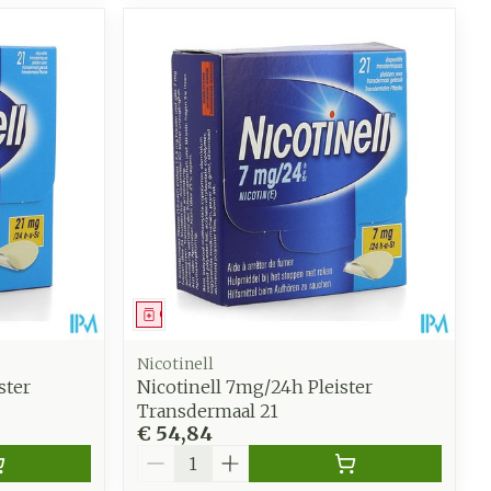
Geneesmiddel
Nicotinell
ster
Nicotinell 7mg/24h Pleister
Transdermaal 21
€ 54,84
Aantal