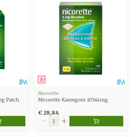
Geneesmiddel
Nicorette
mg Patch
Nicorette Kauwgom 105x4mg
€ 28,84
Aantal