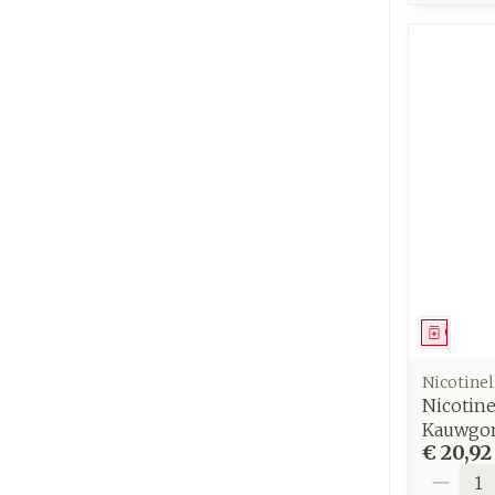
Genees
Nicotinel
Nicotin
Kauwgo
€ 20,92
Aantal