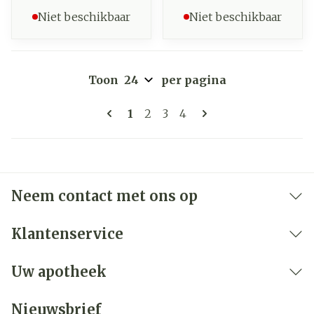
Niet beschikbaar
Niet beschikbaar
Toon
per pagina
Pagina's
U lees momenteel pagina
Pagina
Pagina
Pagina
1
2
3
4
Neem contact met ons op
Klantenservice
Uw apotheek
Nieuwsbrief