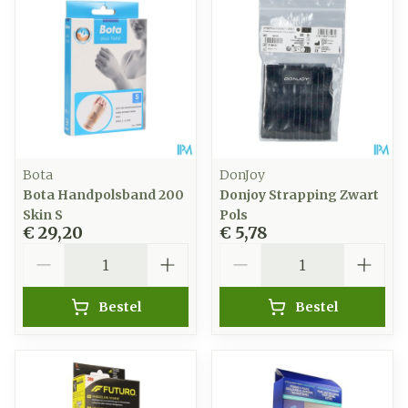
Bota
DonJoy
Bota Handpolsband 200
Donjoy Strapping Zwart
Skin S
Pols
€ 29,20
€ 5,78
Aantal
Aantal
Bestel
Bestel