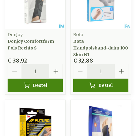
DonJoy
Bota
Donjoy Comfortform
Bota
Pols Rechts S
Handpolsband+duim 100
Skin N1
€ 38,92
€ 32,88
Aantal
Aantal
Bestel
Bestel