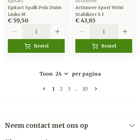
Epitact
Actimove
Epitact Spalk Pols Duim
Actimove Sport Wrist
Links M
Stabilizer S 1
€ 59,50
€ 43,85
Aantal
Aantal
Bestel
Bestel
Toon
per pagina
Pagina's
U lees momenteel pagina
Pagina
Pagina
Pagina
1
2
3
...
10
Neem contact met ons op