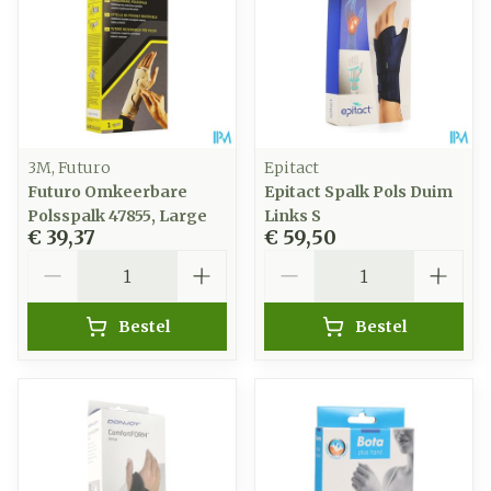
3M, Futuro
Epitact
Futuro Omkeerbare
Epitact Spalk Pols Duim
Polsspalk 47855, Large
Links S
€ 39,37
€ 59,50
Aantal
Aantal
Bestel
Bestel