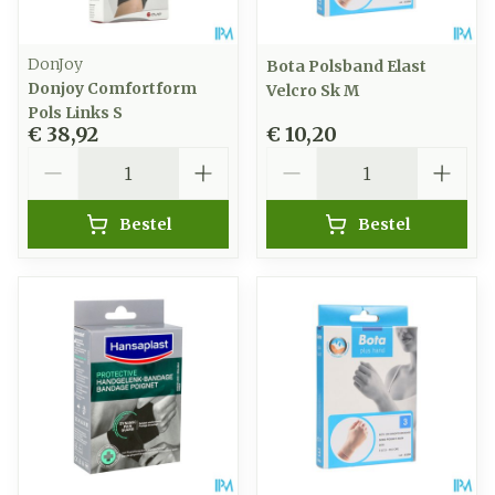
DonJoy
Bota Polsband Elast
Donjoy Comfortform
Velcro Sk M
Pols Links S
€ 38,92
€ 10,20
Aantal
Aantal
Bestel
Bestel