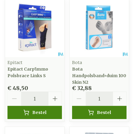
Epitact
Bota
Epitact Carp'immo
Bota
Polsbrace Links S
Handpolsband+duim 100
Skin N2
€ 48,50
€ 32,88
Aantal
Aantal
Bestel
Bestel