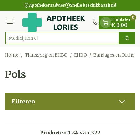
Dia 1 van 1
Ga naar de inhoud
Apothekersadvies
Snelle beschikbaarheid
0
0 artikelen
Menu
€ 0,00
Zoek
Product, merk, categorie...
Home
/
Thuiszorg en EHBO
/
EHBO
/
Bandages en Orthope
Pols
Filteren
Producten
1
-
24
van
222