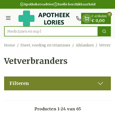
Dia 1 van 1
Ga naar de inhoud
Apothekersadvies
Snelle beschikbaarheid
0
0 artikelen
Menu
€ 0,00
Zoek
Product, merk, categorie...
Home
/
Dieet, voeding en vitamines
/
Afslanken
/
Vetverbr
Vetverbranders
Filteren
Producten
1
-
24
van
65