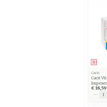
Genees
Cacit
Cacit Vi
Impexec
€ 18,59
Aantal