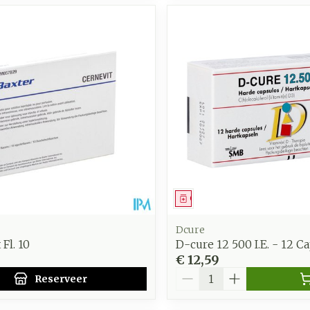
middel
voorschrift
Geneesmiddel
Dcure
Fl. 10
D-cure 12 500 I.E. - 12 C
8
€ 12,59
Aantal
Reserveer