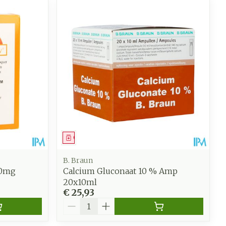
Geneesmiddel
B. Braun
00mg
Calcium Gluconaat 10 % Amp
20x10ml
€ 25,93
Aantal