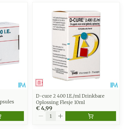
Geneesmiddel
D-cure 2 400 I.E./ml Drinkbare
apsules
Oplossing Flesje 10ml
€ 4,99
Aantal