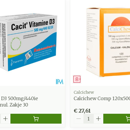
middel
Geneesmiddel
Calcichew
t. D3 500mg/440ie
Calcichew Comp 120x5
nul. Zakje 30
€ 27,61
Aantal