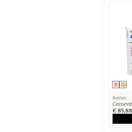
Genees
Op 
Baxter
Cernevit 
€ 85,8