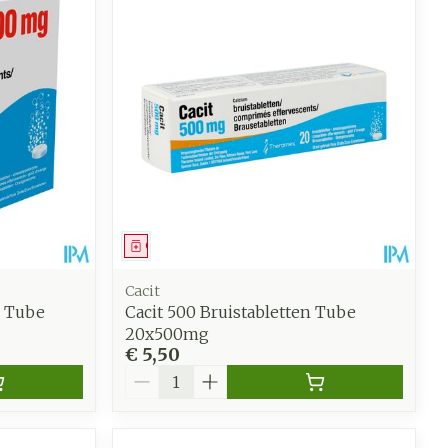
oet
geneesmiddelen
Toon meer
werende
Parfums en
geurproducten
Geneesmiddel
Cacit
n Tube
Cacit 500 Bruistabletten Tube
20x500mg
€ 5,50
Aantal
CBD