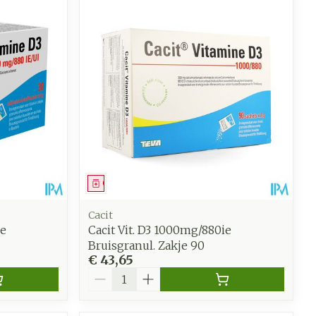
Geneesmiddel
Cacit
ie
Cacit Vit. D3 1000mg/880ie
Bruisgranul. Zakje 90
€ 43,65
Aantal