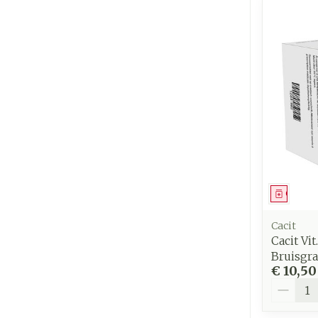
Genees
Cacit
Cacit Vi
Bruisgra
€ 10,50
Aantal