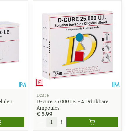
Geneesmiddel
Dcure
elulen
D-cure 25 000 I.E. - 4 Drinkbare
Ampoules
€ 5,99
Aantal