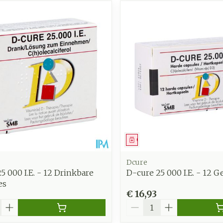
middel
Geneesmiddel
Dcure
5 000 I.E. - 12 Drinkbare
D-cure 25 000 I.E. - 12 G
es
€ 16,93
Aantal