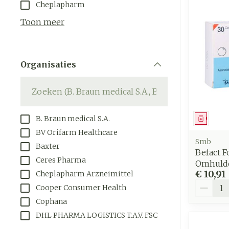
Aerosol toeste
Droge voeten, 
Tabletten
Cheplapharm
kloven
Aerosol access
Creme, gel en
Toon meer
Blaren
Zuurstof
Eelt
Ademhalings
Organisaties
Eksteroog - l
filter
Toon meer
Spieren en
gewrichten
B. Braun medical S.A.
Genees
Specifiek vo
Naalden en s
BV Orifarm Healthcare
mannen
Smb
Baxter
Infecties
Spuiten
Befact F
Lichaamsverz
Ceres Pharma
Omhulde
Oplossing voor
€ 10,91
Cheplapharm Arzneimittel
Deodorant
Naalden
Aantal
Luizen
Cooper Consumer Health
Gezichtsverz
Naalden voor 
Cophana
- pennaalden
DHL PHARMA LOGISTICS T.A.V. FSC
Diagnostica