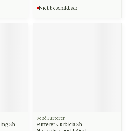
Niet beschikbaar
René Furterer
zing Sh
Furterer Curbicia Sh
Normaliserend 150ml