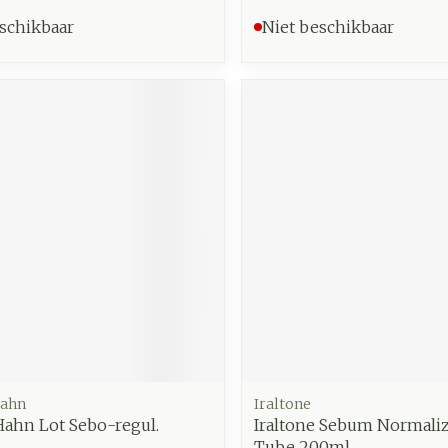
schikbaar
Niet beschikbaar
Hahn
Iraltone
Hahn Lot Sebo-regul.
Iraltone Sebum Normali
Tube 200ml