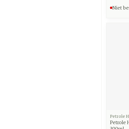
Niet be
Petrole 
Petrole 
300ml