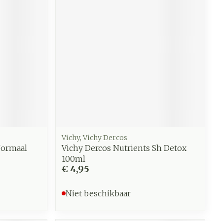
werende
Parfums en
geurproducten
Vichy, Vichy Dercos
Normaal
Vichy Dercos Nutrients Sh Detox
100ml
€ 4,95
CBD
Niet beschikbaar