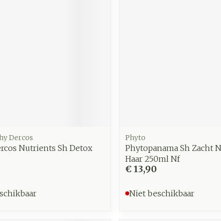
zorging
Supplementen
Insecten
en
Mondmaskers
middelen
nissen
d -
uid
id
chy Dercos
Phyto
rcos Nutrients Sh Detox
Phytopanama Sh Zacht 
Haar 250ml Nf
€ 13,90
Zelfbruiner
Scheren
schikbaar
Niet beschikbaar