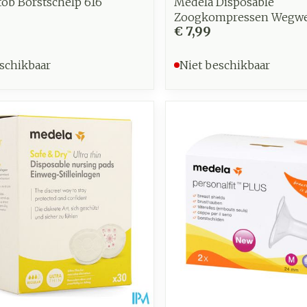
tob Borstschelp 616
Medela Disposable
Zoogkompressen Wegwe
9
€ 7,99
schikbaar
Niet beschikbaar