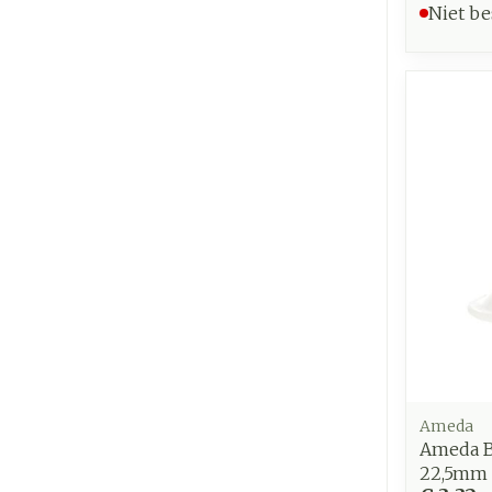
Niet be
Ameda
Ameda B
22,5mm