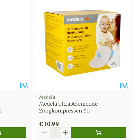
oet
geneesmiddelen
Toon meer
werende
Parfums en
geurproducten
Medela
Medela Ultra Ademende
e
Zoogkompressen 60
CBD
€ 10,99
Aantal