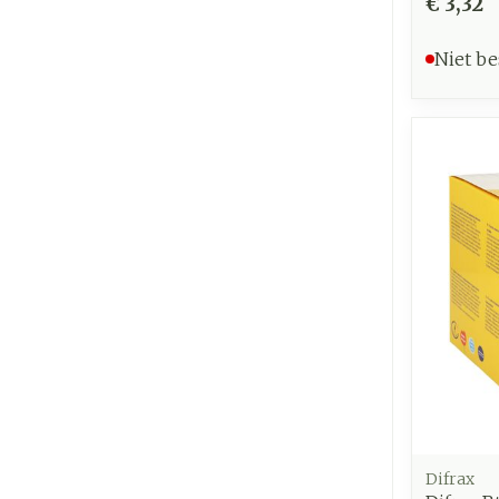
€ 3,32
Niet be
Difrax