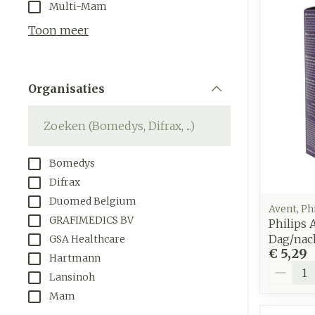
Aerosol toeste
Droge voeten, 
Tabletten
Multi-Mam
kloven
Aerosol access
Creme, gel en
Toon meer
Blaren
Zuurstof
Eelt
Ademhalings
Organisaties
Eksteroog - l
filter
Toon meer
Spieren en
gewrichten
Bomedys
Specifiek vo
Naalden en s
Difrax
mannen
Duomed Belgium
Infecties
Spuiten
Avent, Ph
Lichaamsverz
GRAFIMEDICS BV
Philips
Oplossing voor
Dag/nac
GSA Healthcare
Deodorant
Naalden
€ 5,29
Luizen
Hartmann
Gezichtsverz
Aantal
Naalden voor 
Lansinoh
- pennaalden
Mam
Diagnostica