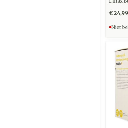
Difrax B
€ 24,9
Niet be