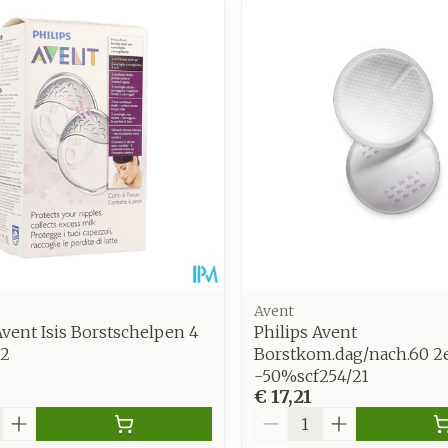
Toon meer
Enkel en v
Toon meer
Toon meer
zorging
Supplementen
Insecten
en
Mondmaskers
middelen
nissen
d -
uid
id
Avent
Avent Isis Borstschelpen 4
Philips Avent
02
Borstkom.dag/nach.60 2
-50%scf254/21
Zelfbruiner
Scheren
€ 17,21
Aantal