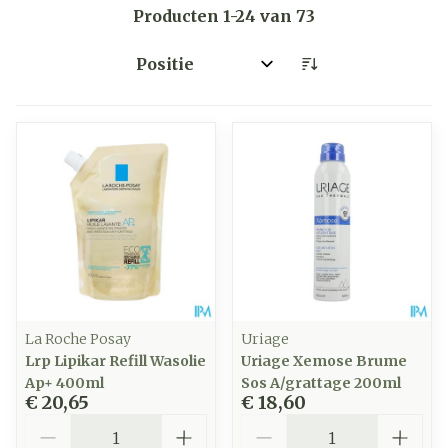
Producten
1
-
24
van
73
Sorteer op:
La Roche Posay
Uriage
Lrp Lipikar Refill Wasolie
Uriage Xemose Brume
Ap+ 400ml
Sos A/grattage 200ml
€ 20,65
€ 18,60
Aantal
Aantal