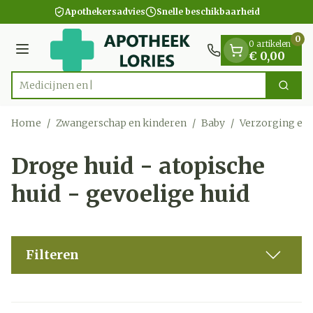
Dia 1 van 1
Ga naar de inhoud
Apothekersadvies
Snelle beschikbaarheid
0
0 artikelen
Menu
€ 0,00
Zoek
Product, merk, categorie...
Home
/
Zwangerschap en kinderen
/
Baby
/
Verzorging en
Droge huid - atopische
huid - gevoelige huid
Filteren