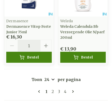
Dermasence
Weleda
Dermasence Vitop Forte
Weleda Calendula Bb
Junior 75ml
Verzorgende Olie N/parf
€ 16,30
200ml
Aantal
€ 13,90
Bestel
Bestel
Toon
per pagina
Pagina's
U lees momenteel pagina
Pagina
Pagina
Pagina
1
2
3
4