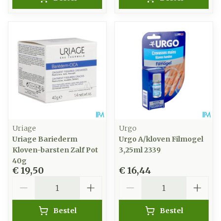
Uriage
Urgo
Uriage Bariederm
Urgo A/kloven Filmogel
Kloven-barsten Zalf Pot
3,25ml 2339
40g
€ 19,50
€ 16,44
Aantal
Aantal
Bestel
Bestel