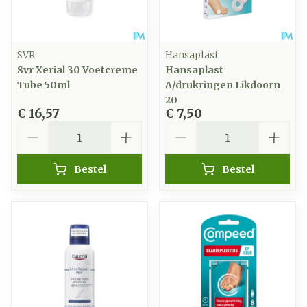
SVR
Hansaplast
Svr Xerial 30 Voetcreme
Hansaplast
Tube 50ml
A/drukringen Likdoorn
20
€ 16,57
€ 7,50
Aantal
Aantal
Bestel
Bestel