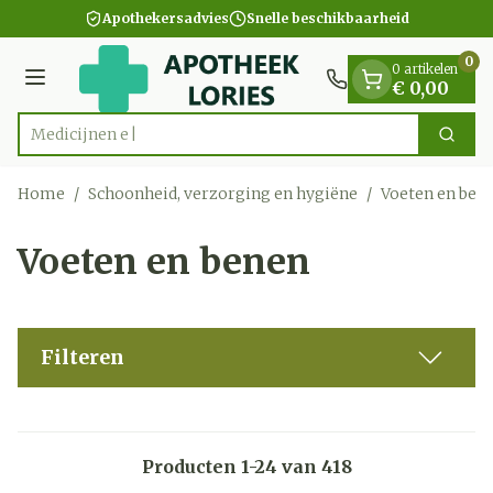
Dia 1 van 1
Ga naar de inhoud
Apothekersadvies
Snelle beschikbaarheid
0
0 artikelen
Menu
€ 0,00
Zoek
Product, merk, categorie...
Home
/
Schoonheid, verzorging en hygiëne
/
Voeten en ben
Voeten en benen
Filteren
Producten
1
-
24
van
418