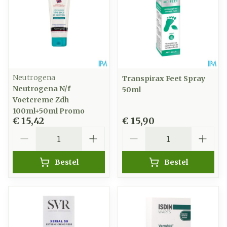
Neutrogena
Transpirax Feet Spray
Neutrogena N/f
50ml
Voetcreme Zdh
100ml+50ml Promo
€ 15,42
€ 15,90
Aantal
Aantal
Bestel
Bestel