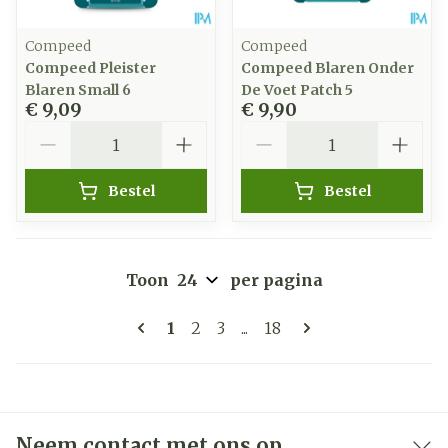
Compeed
Compeed
Compeed Pleister
Compeed Blaren Onder
Blaren Small 6
De Voet Patch 5
€ 9,09
€ 9,90
Aantal
Aantal
Bestel
Bestel
Toon
per pagina
Pagina's
U lees momenteel pagina
Pagina
Pagina
Pagina
1
2
3
...
18
Neem contact met ons op