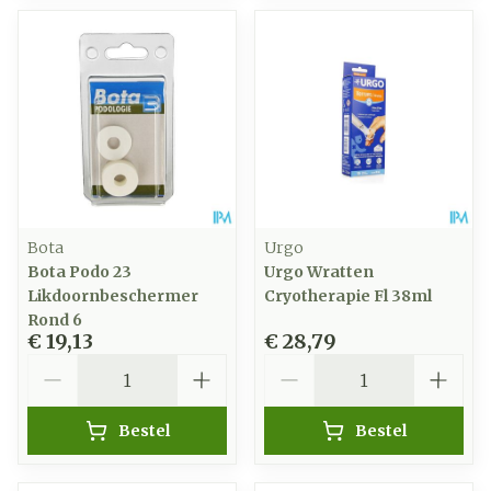
Bota
Urgo
Bota Podo 23
Urgo Wratten
Likdoornbeschermer
Cryotherapie Fl 38ml
Rond 6
€ 19,13
€ 28,79
Aantal
Aantal
Bestel
Bestel