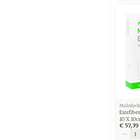
Molnlyck
Exufiber
10 X 10c
€ 57,39
Aantal