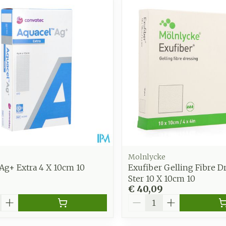
Toon meer
Enkel en v
Toon meer
Toon meer
zorging
Supplementen
Insecten
en
Mondmaskers
middelen
nissen
d -
uid
id
Molnlycke
Ag+ Extra 4 X 10cm 10
Exufiber Gelling Fibre D
Ster 10 X 10cm 10
€ 40,09
Zelfbruiner
Scheren
Aantal