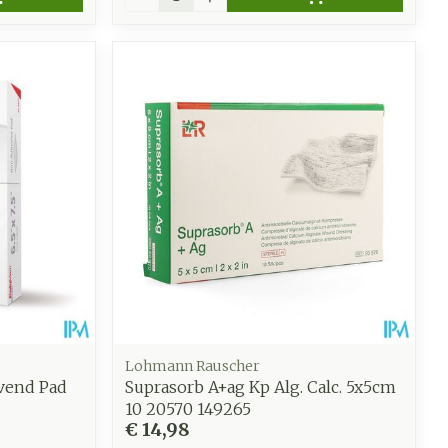
Lohmann Rauscher
vend Pad
Suprasorb A+ag Kp Alg. Calc. 5x5cm
10 20570 149265
€ 14,98