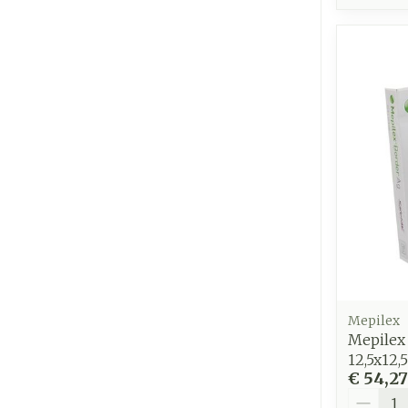
Mepilex
Mepilex 
12,5x12,
€ 54,27
Aantal