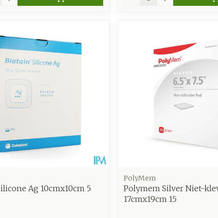
PolyMem
Silicone Ag 10cmx10cm 5
Polymem Silver Niet-kle
17cmx19cm 15