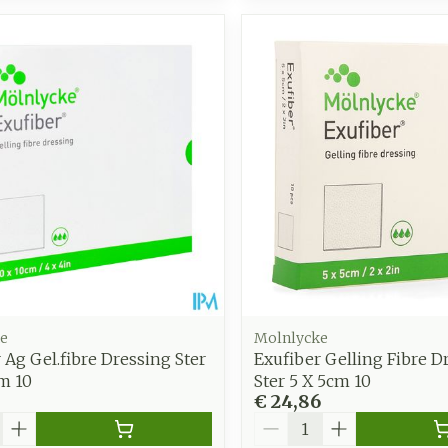
e
Molnlycke
 Ag Gel.fibre Dressing Ster
Exufiber Gelling Fibre D
m 10
Ster 5 X 5cm 10
€ 24,86
Aantal