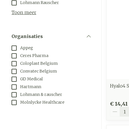
Aerosol toeste
Droge voeten, 
Tabletten
Lohmann Rauscher
kloven
Aerosol access
Creme, gel en
Toon meer
Blaren
Zuurstof
Eelt
Ademhalings
Organisaties
Eksteroog - l
filter
Toon meer
Appeg
Ceres Pharma
Spieren en
gewrichten
Coloplast Belgium
Convatec Belgium
Specifiek vo
Naalden en s
mannen
GD Medical
Infecties
Spuiten
Hyalo4 S
Hartmann
Lichaamsverz
Oplossing voor
Lohmann & rauscher
Deodorant
Molnlycke Healthcare
Naalden
€ 14,41
Luizen
Gezichtsverz
Aantal
Naalden voor 
- pennaalden
Diagnostica