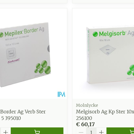
Molnlycke
Border Ag Verb Ster
Melgisorb Ag Kp Ster 10
5 5 395010
256100
€ 60,17
Aantal