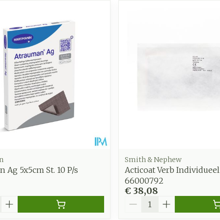
n
Smith & Nephew
 Ag 5x5cm St. 10 P/s
Acticoat Verb Individuee
66000792
€ 38,08
Aantal