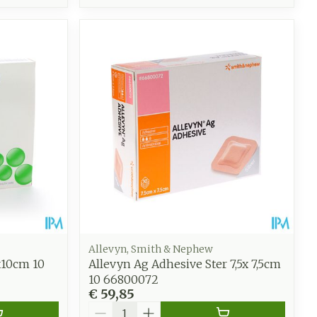
Allevyn, Smith & Nephew
x10cm 10
Allevyn Ag Adhesive Ster 7,5x 7,5cm
10 66800072
€ 59,85
Aantal