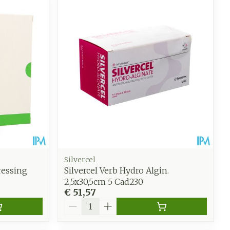
oet
geneesmiddelen
Toon meer
werende
Parfums en
geurproducten
Silvercel
ressing
Silvercel Verb Hydro Algin.
2,5x30,5cm 5 Cad230
€ 51,57
CBD
Aantal