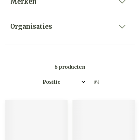
Merken
filter
Organisaties
filter
6
producten
Sorteer op: