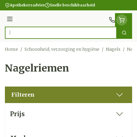
Ga naar de inhoud
Apothekersadvies
Snelle beschikbaarheid
Menu
Zoek
Product, merk, categorie...
Home
/
Schoonheid, verzorging en hygiëne
/
Nagels
/
Nag
Nagelriemen
Filteren
Doorgaan naar productlijst
Prijs
filter