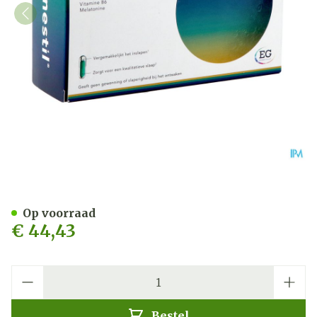
Lunestil Duocaps 60
Op voorraad
€ 44,43
Aantal
Bestel