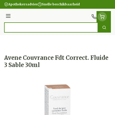
Ga naar de inhoud
Apothekersadvies
Snelle beschikbaarheid
Menu
Zoek
Product, merk, categorie...
Avene Couvrance Fdt Correct. Fluide
3 Sable 30ml