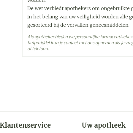
worden.
De wet verbiedt apothekers om ongebruikte 
Hoeveelheid
60
In het belang van uw veiligheid worden alle 
Verpakking
gesorteerd bij de vervallen geneesmiddelen.
Actieve
Als apotheker bieden we persoonlijke farmaceutische 
capecitabine
Ingrediënten
hulpmiddel kun je contact met ons opnemen als je vrag
of telefoon.
Behoud
Kamertemperatuur (15°C
Klantenservice
Uw apotheek