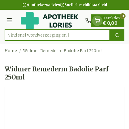
Dia 1 van 1
Ga naar de inhoud
Apothekersadvies
Snelle beschikbaarheid
0
0 artikelen
Menu
€ 0,00
Vind snel wondverzorg
Zoek
Product, merk, categorie...
Home
/
Widmer Remederm Badolie Parf 250ml
Widmer Remederm Badolie Parf
250ml