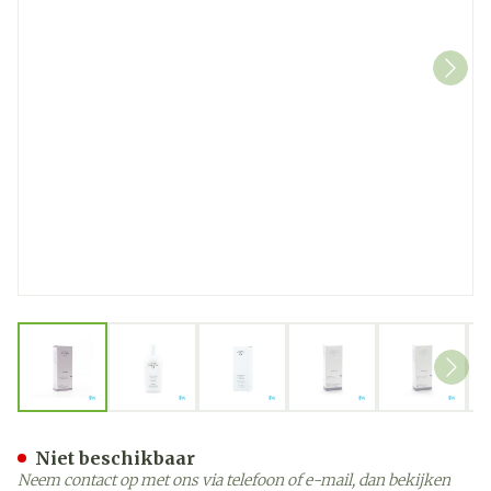
View larger image
View larger image
View larger image
View larger image
View la
Widmer Remederm Badolie
Niet beschikbaar
Neem contact op met ons via telefoon of e-mail, dan bekijken