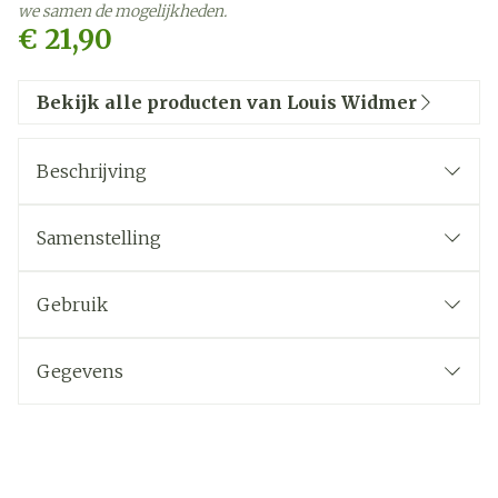
we samen de mogelijkheden.
€ 21,90
Bekijk alle producten van Louis Widmer
Beschrijving
BASIS: OLIE
Licht geparfumeerd
Samenstelling
Volwassenen en kinderen
Droge en zeer droge huid
Gebruik
Plantaardige oliën
Gegevens
CNK
1073857
Organisaties
Louis Widmer