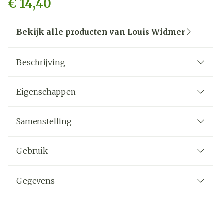
€ 14,40
Bekijk alle producten van Louis Widmer
Beschrijving
EMULSIE: OLIE / WATER
pH 6,5
Eigenschappen
Verwijdert make-up
Allantoïne 0,2%
Afspoelbaar met water
Panthenol 0,05%
Samenstelling
Alle huidtypes
Gebruik
Gegevens
CNK
1554393