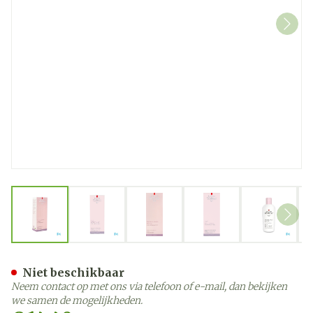
View larger image
View larger image
View larger image
View larger image
View la
Widmer Reinigingsmelk P
Niet beschikbaar
Neem contact op met ons via telefoon of e-mail, dan bekijken
we samen de mogelijkheden.