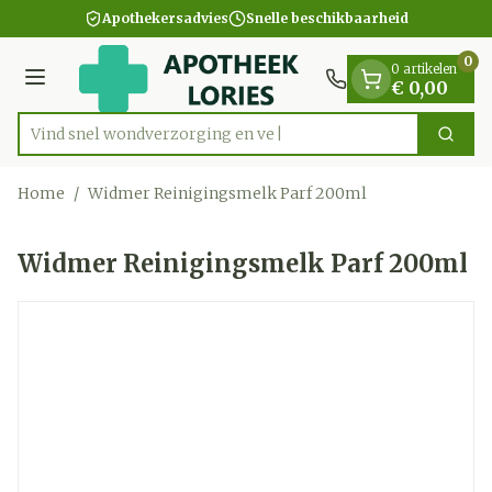
Dia 1 van 1
Ga naar de inhoud
Apothekersadvies
Snelle beschikbaarheid
0
0 artikelen
Menu
€ 0,00
Vind snel wondverzorgin
Zoek
Product, merk, categorie...
Home
/
Widmer Reinigingsmelk Parf 200ml
Widmer Reinigingsmelk Parf 200ml